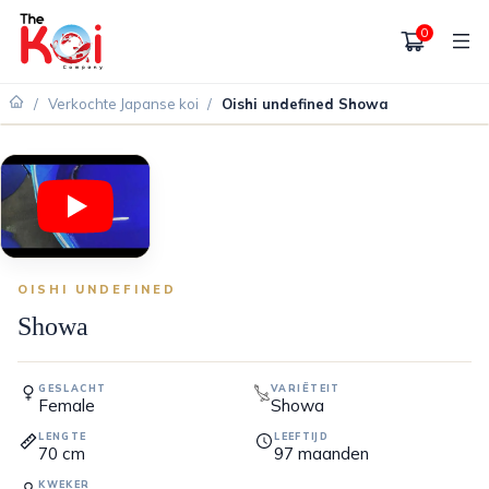
0
/
Verkochte Japanse koi
/
Oishi undefined Showa
VERKOCHT
OISHI UNDEFINED
Showa
GESLACHT
VARIËTEIT
Female
Showa
LENGTE
LEEFTIJD
70
cm
97
maanden
KWEKER