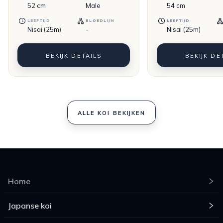
52
cm
Male
54
cm
LEEFTIJD
BLOEDLIJN
LEEFTIJD
Nisai (25m)
-
Nisai (25m)
BEKIJK DETAILS
BEKIJK DE
ALLE KOI BEKIJKEN
Home
Japanse koi