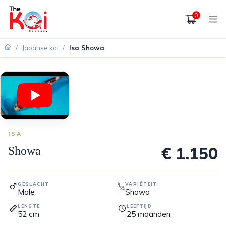
0
/
Japanse koi
/
Isa Showa
ISA
€ 1.150
Showa
GESLACHT
VARIËTEIT
Male
Showa
LENGTE
LEEFTIJD
52
cm
25
maanden