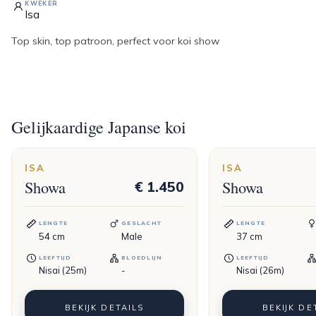
KWEKER
Isa
Top skin, top patroon, perfect voor koi show
Gelijkaardige Japanse koi
ISA
ISA
Showa
Showa
€ 1.450
LENGTE
GESLACHT
LENGTE
54
cm
Male
37
cm
LEEFTIJD
BLOEDLIJN
LEEFTIJD
Nisai (25m)
-
Nisai (26m)
BEKIJK DETAILS
BEKIJK DE