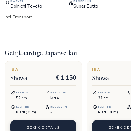
KWEKER
BLOEDLIJN
Dainichi Toyota
Super Butta
Incl. Transport
Gelijkaardige Japanse koi
ISA
ISA
Showa
Showa
€ 1.150
LENGTE
GESLACHT
LENGTE
52
cm
Male
37
cm
LEEFTIJD
BLOEDLIJN
LEEFTIJD
Nisai (25m)
-
Nisai (26m)
BEKIJK DETAILS
BEKIJK DE