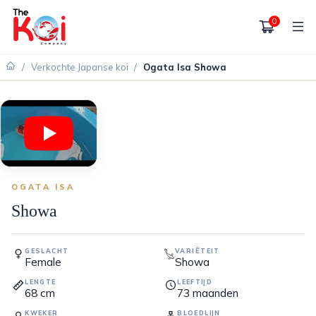
0
/
Verkochte Japanse koi
/
Ogata Isa Showa
VERKOCHT
OGATA ISA
Showa
GESLACHT
VARIËTEIT
Female
Showa
LENGTE
LEEFTIJD
68
cm
73
maanden
KWEKER
BLOEDLIJN