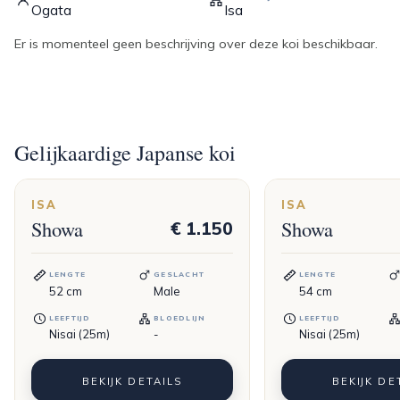
Ogata
Isa
Er is momenteel geen beschrijving over deze koi beschikbaar.
Gelijkaardige Japanse koi
ISA
ISA
Showa
Showa
€ 1.150
LENGTE
GESLACHT
LENGTE
52
cm
Male
54
cm
LEEFTIJD
BLOEDLIJN
LEEFTIJD
Nisai (25m)
-
Nisai (25m)
BEKIJK DETAILS
BEKIJK DE