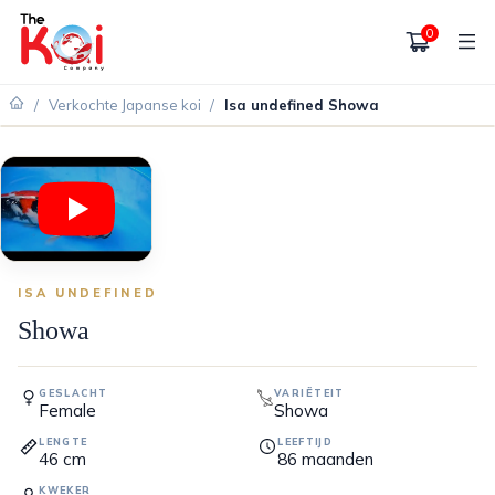
0
/
Verkochte Japanse koi
/
Isa undefined Showa
VERKOCHT
ISA UNDEFINED
Showa
GESLACHT
VARIËTEIT
Female
Showa
LENGTE
LEEFTIJD
46
cm
86
maanden
KWEKER