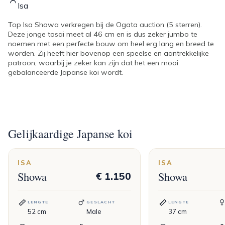
Isa
Top Isa Showa verkregen bij de Ogata auction (5 sterren).
Deze jonge tosai meet al 46 cm en is dus zeker jumbo te
noemen met een perfecte bouw om heel erg lang en breed te
worden. Zij heeft hier bovenop een speelse en aantrekkelijke
patroon, waarbij je zeker kan zijn dat het een mooi
gebalanceerde Japanse koi wordt.
Gelijkaardige Japanse koi
ISA
ISA
Showa
Showa
€ 1.150
LENGTE
GESLACHT
LENGTE
52
cm
Male
37
cm