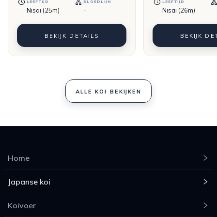
LEEFTIJD
BLOEDLIJN
LEEFTIJD
Nisai (25m)
-
Nisai (26m)
BEKIJK DETAILS
BEKIJK DE
ALLE KOI BEKIJKEN
Home
Japanse koi
Koivoer