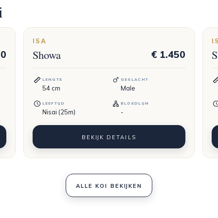
i
ISA
I
Showa
S
50
€ 1.450
LENGTE
GESLACHT
54
cm
Male
LEEFTIJD
BLOEDLIJN
Nisai (25m)
-
BEKIJK DETAILS
ALLE KOI BEKIJKEN