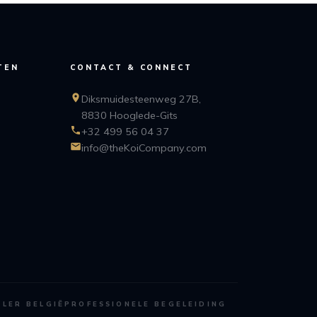
TEN
CONTACT & CONNECT
Diksmuidesteenweg 27B,
8830 Hooglede-Gits
+32 499 56 04 37
info@theKoiCompany.com
ALER BELGIË
PROFESSIONELE BEGELEIDING