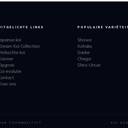
UITGELICHTE LINKS
POPULAIRE VARIËTEI
Japanse koi
Showa
Dream Koi Collection
Kohaku
Verkochte koi
Sanke
Koivoer
Chagoi
Opgroei
Shiro-Utsuri
Koi evolutie
Contact
Over ons
 VAN TOPKWALITEIT
KOI DE