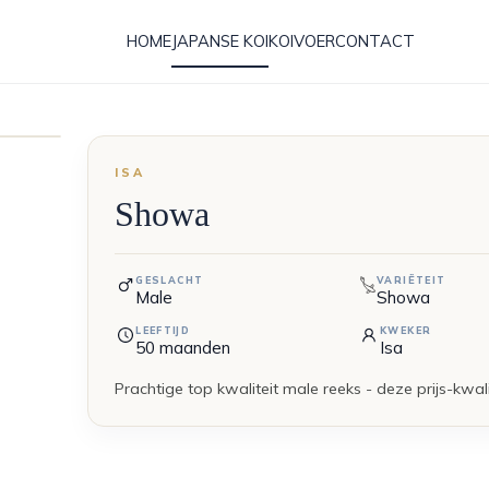
HOME
JAPANSE KOI
KOIVOER
CONTACT
ISA
Showa
GESLACHT
VARIËTEIT
Male
Showa
LEEFTIJD
KWEKER
50
maanden
Isa
Prachtige top kwaliteit male reeks - deze prijs-kwalit