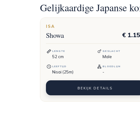
Gelijkaardige Japanse ko
ISA
Showa
€ 1.1
LENGTE
GESLACHT
52
cm
Male
LEEFTIJD
BLOEDLIJN
Nisai (25m)
-
BEKIJK DETAILS