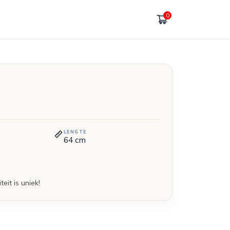
0
LENGTE
64
cm
eit is uniek!