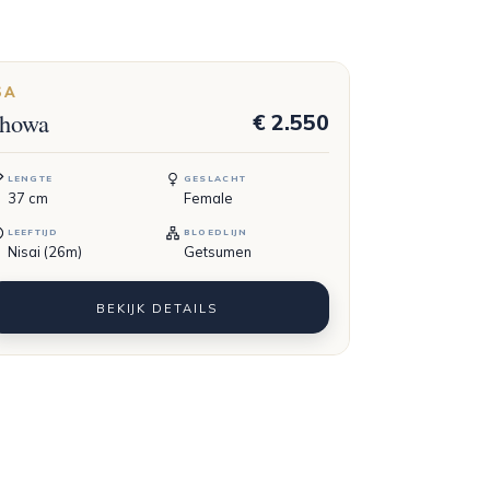
SA
howa
€ 2.550
LENGTE
GESLACHT
37
cm
Female
LEEFTIJD
BLOEDLIJN
Nisai (26m)
Getsumen
BEKIJK DETAILS