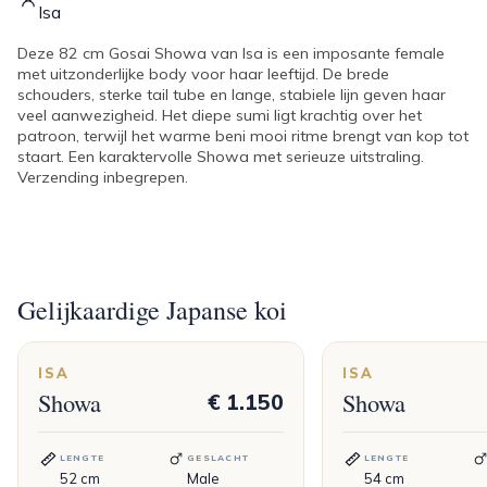
Isa
Deze 82 cm Gosai Showa van Isa is een imposante female
met uitzonderlijke body voor haar leeftijd. De brede
schouders, sterke tail tube en lange, stabiele lijn geven haar
veel aanwezigheid. Het diepe sumi ligt krachtig over het
patroon, terwijl het warme beni mooi ritme brengt van kop tot
staart. Een karaktervolle Showa met serieuze uitstraling.
Verzending inbegrepen.
Gelijkaardige Japanse koi
ISA
ISA
Showa
Showa
€ 1.150
LENGTE
GESLACHT
LENGTE
52
cm
Male
54
cm