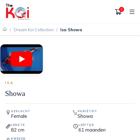
0
/
Dream Koi Collection
/
Isa Showa
ISA
Showa
GESLACHT
VARIËTEIT
Female
Showa
LENGTE
LEEFTIJD
82
cm
61
maanden
KWEKER