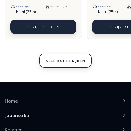
LEEFTIJD
BLOEDLIJN
LEEFTIJD
Nisai (25m)
-
Nisai (25m)
BEKIJK DETAILS
BEKIJK DE
ALLE KOI BEKIJKEN
Home
Japanse koi
Koivoer