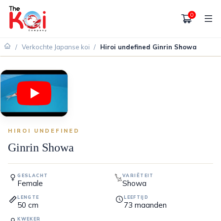
0
/
Verkochte Japanse koi
/
Hiroi undefined Ginrin Showa
VERKOCHT
HIROI UNDEFINED
Ginrin Showa
GESLACHT
VARIËTEIT
Female
Showa
LENGTE
LEEFTIJD
50
cm
73
maanden
KWEKER