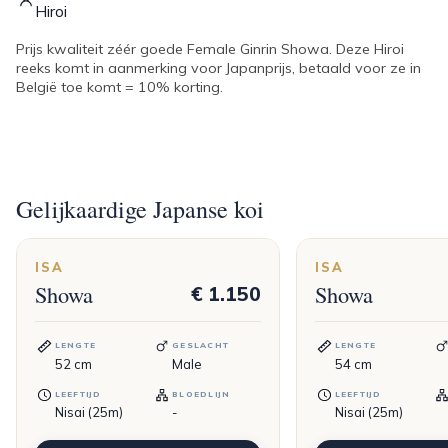
Hiroi
Prijs kwaliteit zéér goede Female Ginrin Showa. Deze Hiroi
reeks komt in aanmerking voor Japanprijs, betaald voor ze in
België toe komt = 10% korting.
Gelijkaardige Japanse koi
ISA
ISA
Showa
Showa
€ 1.150
LENGTE
GESLACHT
LENGTE
52
cm
Male
54
cm
LEEFTIJD
BLOEDLIJN
LEEFTIJD
Nisai (25m)
-
Nisai (25m)