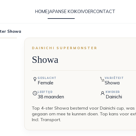
HOME
JAPANSE KOI
KOIVOER
CONTACT
ster Showa
DAINICHI SUPERMONSTER
Showa
GESLACHT
VARIËTEIT
Female
Showa
LEEFTIJD
KWEKER
38
maanden
Dainichi
Top 4-ster Showa bestemd voor Dainichi cup, was
gegaan om mee te kunnen doen. Top kans voor extre
Incl. Transport.