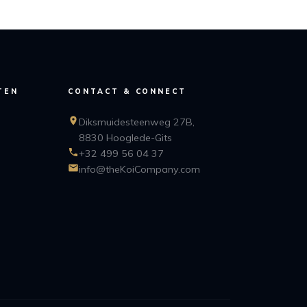
TEN
CONTACT & CONNECT
Diksmuidesteenweg 27B,
8830 Hooglede-Gits
+32 499 56 04 37
info@theKoiCompany.com