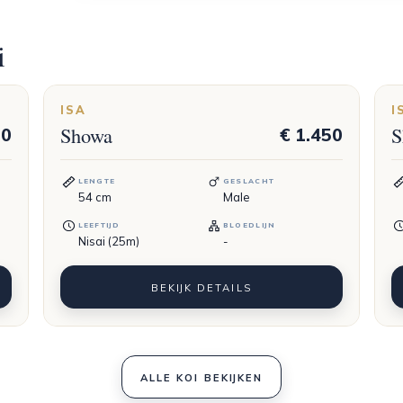
i
ISA
I
Showa
S
50
€ 1.450
LENGTE
GESLACHT
54
cm
Male
LEEFTIJD
BLOEDLIJN
Nisai (25m)
-
BEKIJK DETAILS
ALLE KOI BEKIJKEN