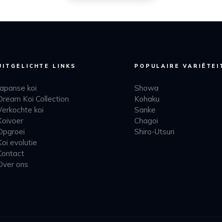
UITGELICHTE LINKS
POPULAIRE VARIËTEI
Japanse koi
Showa
Dream Koi Collection
Kohaku
Verkochte koi
Sanke
Koivoer
Chagoi
Opgroei
Shiro-Utsuri
Koi evolutie
Contact
Over ons