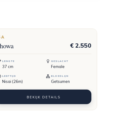
SA
howa
€ 2.550
LENGTE
GESLACHT
37
cm
Female
LEEFTIJD
BLOEDLIJN
Nisai (26m)
Getsumen
BEKIJK DETAILS