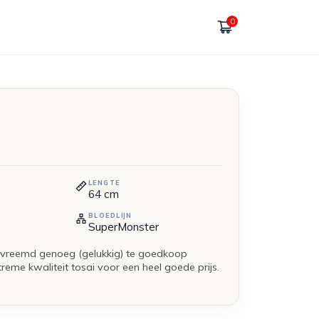
0
LENGTE
64
cm
BLOEDLIJN
SuperMonster
 vreemd genoeg (gelukkig) te goedkoop
me kwaliteit tosai voor een heel goede prijs.