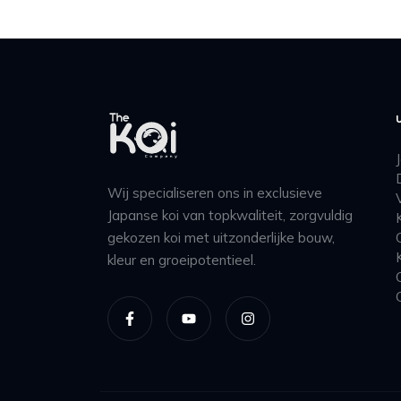
Wij specialiseren ons in exclusieve
Japanse koi van topkwaliteit, zorgvuldig
gekozen koi met uitzonderlijke bouw,
kleur en groeipotentieel.