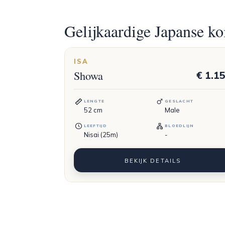
Gelijkaardige Japanse ko
ISA
Showa
€ 1.1
LENGTE
GESLACHT
52
cm
Male
LEEFTIJD
BLOEDLIJN
Nisai (25m)
-
BEKIJK DETAILS