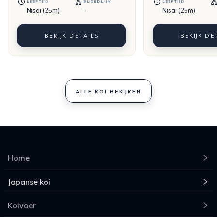
LEEFTIJD
BLOEDLIJN
LEEFTIJD
Nisai (25m)
-
Nisai (25m)
BEKIJK DETAILS
BEKIJK DE
ALLE KOI BEKIJKEN
Home
Japanse koi
Koivoer