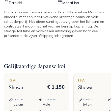
Dainichi
MonaLisa
Dainichi Showa Gosai van maar liefst 78 cm uit de MonaLisa
bloedlijn, met een indrukwekkend krachtige bouw en volle
schouderpartij. Het diepe sumi ligt stevig over het lichaam en
contrasteert mooi met het warme beni op kop en rug. De
stevige tail tube en volwassen uitstraling geven haar veel
présence in de vijver. Shipping inbegrepen.
Gelijkaardige Japanse koi
ISA
ISA
Showa
Showa
€ 1.150
LENGTE
GESLACHT
LENGTE
52
cm
Male
54
cm