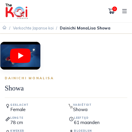
0
/
Verkochte Japanse koi
/
Dainichi MonaLisa Showa
VERKOCHT
DAINICHI MONALISA
Showa
GESLACHT
VARIËTEIT
Female
Showa
LENGTE
LEEFTIJD
78
cm
61
maanden
KWEKER
BLOEDLIJN