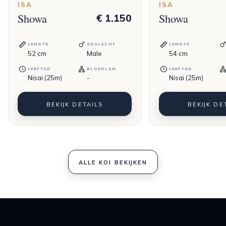
ISA
ISA
Showa
Showa
€ 1.150
LENGTE
GESLACHT
LENGTE
52
cm
Male
54
cm
LEEFTIJD
BLOEDLIJN
LEEFTIJD
Nisai (25m)
-
Nisai (25m)
BEKIJK DETAILS
BEKIJK DE
ALLE KOI BEKIJKEN