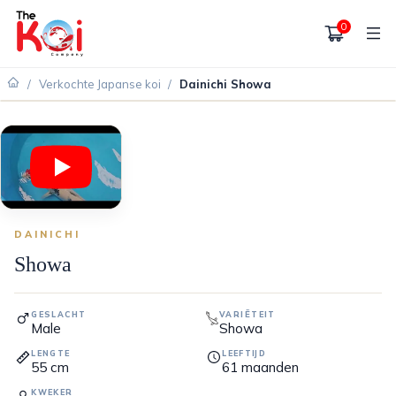
0
/
Verkochte Japanse koi
/
Dainichi Showa
VERKOCHT
DAINICHI
Showa
GESLACHT
VARIËTEIT
Male
Showa
LENGTE
LEEFTIJD
55
cm
61
maanden
KWEKER