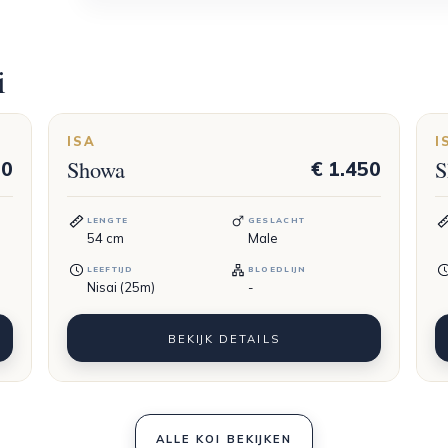
i
ISA
I
Showa
S
50
€ 1.450
LENGTE
GESLACHT
54
cm
Male
LEEFTIJD
BLOEDLIJN
Nisai (25m)
-
BEKIJK DETAILS
ALLE KOI BEKIJKEN