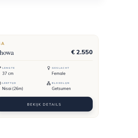
SA
howa
€ 2.550
LENGTE
GESLACHT
37
cm
Female
LEEFTIJD
BLOEDLIJN
Nisai (26m)
Getsumen
BEKIJK DETAILS