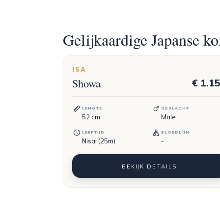
Gelijkaardige Japanse ko
ISA
Showa
€ 1.1
LENGTE
GESLACHT
52
cm
Male
LEEFTIJD
BLOEDLIJN
Nisai (25m)
-
BEKIJK DETAILS