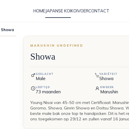
HOME
JAPANSE KOI
KOIVOER
CONTACT
d Showa
MARUSHIN UNDEFINED
Showa
GESLACHT
VARIËTEIT
Male
Showa
LEEFTIJD
KWEKER
73
maanden
Marushin
Young Nisai van 45-50 cm met Certificaat. Marushin
Goromo, Showa, Ginrin Showa en Doitsu Showa. We
beste male bak onze top te handpicken. Dit is het res
ons toegekomen op 29/12 en zullen vanaf 16 Januari