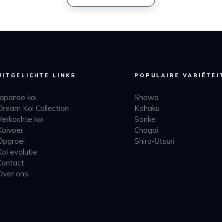
UITGELICHTE LINKS
POPULAIRE VARIËTEI
Japanse koi
Showa
Dream Koi Collection
Kohaku
Verkochte koi
Sanke
Koivoer
Chagoi
Opgroei
Shiro-Utsuri
Koi evolutie
Contact
Over ons