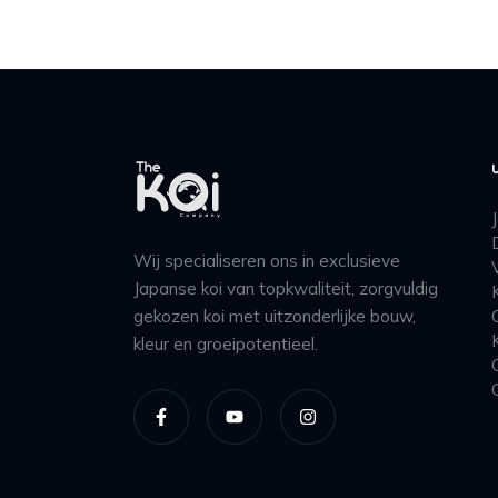
Wij specialiseren ons in exclusieve
Japanse koi van topkwaliteit, zorgvuldig
gekozen koi met uitzonderlijke bouw,
kleur en groeipotentieel.