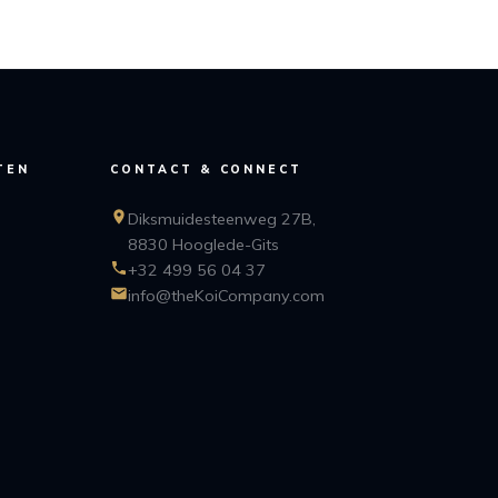
TEN
CONTACT & CONNECT
Diksmuidesteenweg 27B,
8830 Hooglede-Gits
+32 499 56 04 37
info@theKoiCompany.com