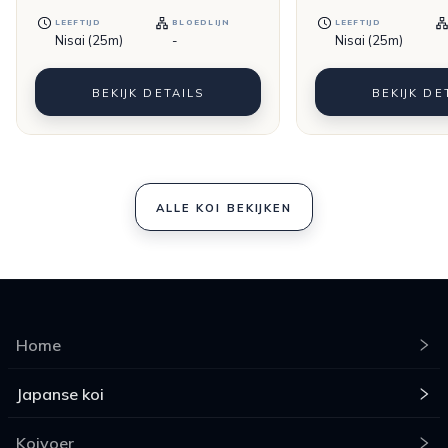
LEEFTIJD
BLOEDLIJN
LEEFTIJD
Nisai (25m)
-
Nisai (25m)
BEKIJK DETAILS
BEKIJK DE
ALLE KOI BEKIJKEN
Home
Japanse koi
Koivoer