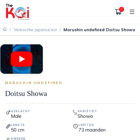
0
/
Verkochte Japanse koi
/
Marushin undefined Doitsu Showa
VERKOCHT
MARUSHIN UNDEFINED
Doitsu Showa
GESLACHT
VARIËTEIT
Male
Showa
LENGTE
LEEFTIJD
50
cm
73
maanden
KWEKER