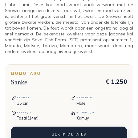
tsubo sumi. Deze koi soort wordt vaak verward met de
Showa, aangezien deze vis ook wit, zwart en rood van kleur
is, echter zit het grote verschil in het zwart. De Showa heeft
grotere zwarte vlekken, die meestal van onder de laterale lijn
tot boven komen. De fout wordt door een ongetraind oog al
snel gemaakt. De bekendste kwekers voor deze Japanse koi
variëteit zijn Sakai Fish Farm (SFF) prominent op nummer 1,
Marudo, Matsue, Torazo, Momotaro, maar wordt door nog
andere kwekers op hoog niveau gekweekt.
MOMOTARO
Sanke
€ 1.250
LENGTE
GESLACHT
36
cm
Male
LEEFTIJD
BLOEDLIJN
Tosai (14m)
Kamuy
BEKIJK DETAILS