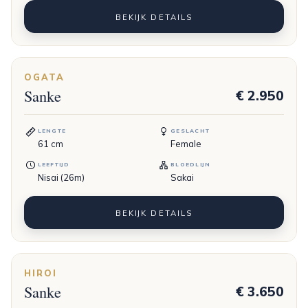
BEKIJK DETAILS
OGATA
Sanke
€ 2.950
LENGTE
GESLACHT
61
cm
Female
LEEFTIJD
BLOEDLIJN
Nisai (26m)
Sakai
BEKIJK DETAILS
HIROI
Sanke
€ 3.650