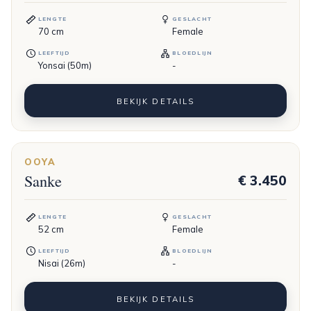
LENGTE
GESLACHT
70
cm
Female
LEEFTIJD
BLOEDLIJN
Yonsai (50m)
-
BEKIJK DETAILS
OOYA
Sanke
€ 3.450
LENGTE
GESLACHT
52
cm
Female
LEEFTIJD
BLOEDLIJN
Nisai (26m)
-
BEKIJK DETAILS