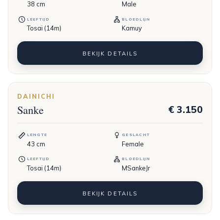
38
cm
Male
LEEFTIJD
BLOEDLIJN
Tosai (14m)
Kamuy
BEKIJK DETAILS
DAINICHI
Sanke
€ 3.150
LENGTE
GESLACHT
43
cm
Female
LEEFTIJD
BLOEDLIJN
Tosai (14m)
MSankeJr
BEKIJK DETAILS