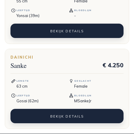
55
cm
Female
LEEFTIJD
BLOEDLIJN
Yonsai (39m)
-
BEKIJK DETAILS
DAINICHI
Sanke
€ 4.250
LENGTE
GESLACHT
63
cm
Female
LEEFTIJD
BLOEDLIJN
Gosai (62m)
MSankeJr
BEKIJK DETAILS