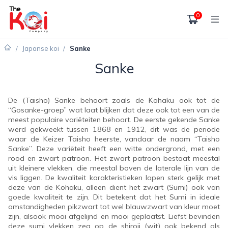
0
/
Japanse koi
/
Sanke
Sanke
De (Taisho) Sanke behoort zoals de Kohaku ook tot de
“Gosanke-groep” wat laat blijken dat deze ook tot een van de
meest populaire variëteiten behoort. De eerste gekende Sanke
werd gekweekt tussen 1868 en 1912, dit was de periode
waar de Keizer Taisho heerste, vandaar de naam “Taisho
Sanke”. Deze variëteit heeft een witte ondergrond, met een
rood en zwart patroon. Het zwart patroon bestaat meestal
uit kleinere vlekken, die meestal boven de laterale lijn van de
vis liggen. De kwaliteit karakteristieken lopen sterk gelijk met
deze van de Kohaku, alleen dient het zwart (Sumi) ook van
goede kwaliteit te zijn. Dit betekent dat het Sumi in ideale
omstandigheden pikzwart tot wel blauwzwart van kleur moet
zijn, alsook mooi afgelijnd en mooi geplaatst. Liefst bevinden
deze sumi vlekken zeg op de shiroji (wit) ook bekend als