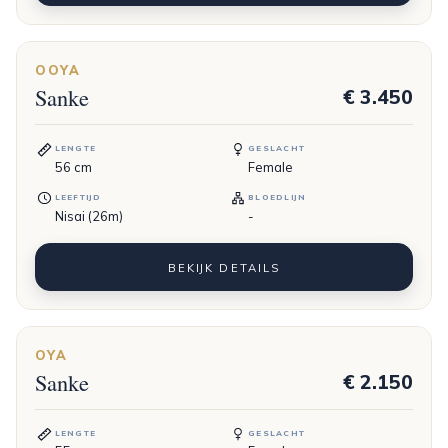
OOYA
Sanke
€ 3.450
LENGTE
GESLACHT
56
cm
Female
LEEFTIJD
BLOEDLIJN
Nisai (26m)
-
BEKIJK DETAILS
OYA
Sanke
€ 2.150
LENGTE
GESLACHT