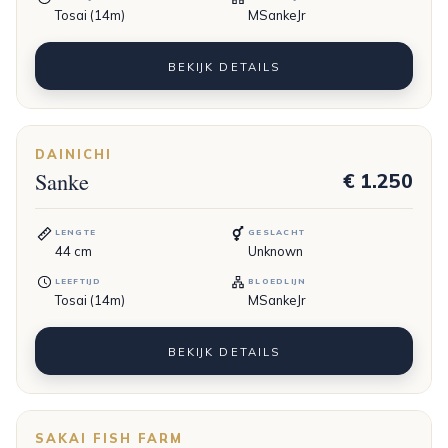
Tosai (14m)
MSankeJr
BEKIJK DETAILS
DAINICHI
Sanke
€ 1.250
LENGTE
GESLACHT
44
cm
Unknown
LEEFTIJD
BLOEDLIJN
Tosai (14m)
MSankeJr
BEKIJK DETAILS
SAKAI FISH FARM