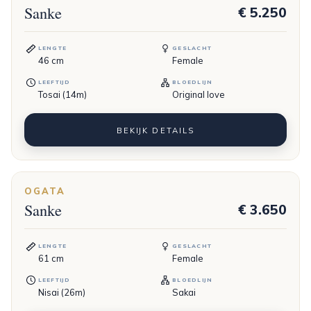
Sanke
€ 5.250
LENGTE
GESLACHT
46
cm
Female
LEEFTIJD
BLOEDLIJN
Tosai (14m)
Original love
BEKIJK DETAILS
OGATA
Sanke
€ 3.650
LENGTE
GESLACHT
61
cm
Female
LEEFTIJD
BLOEDLIJN
Nisai (26m)
Sakai