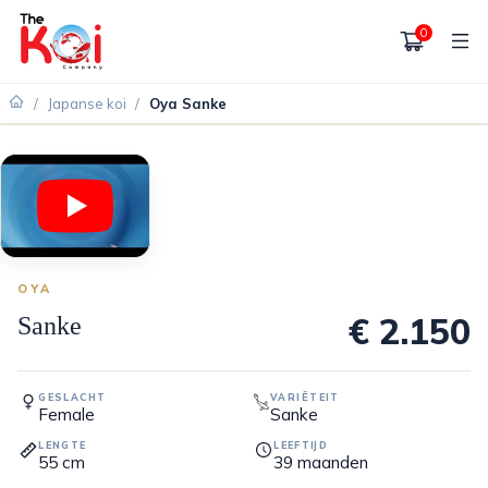
0
/
Japanse koi
/
Oya Sanke
OYA
€ 2.150
Sanke
GESLACHT
VARIËTEIT
Female
Sanke
LENGTE
LEEFTIJD
55
cm
39
maanden