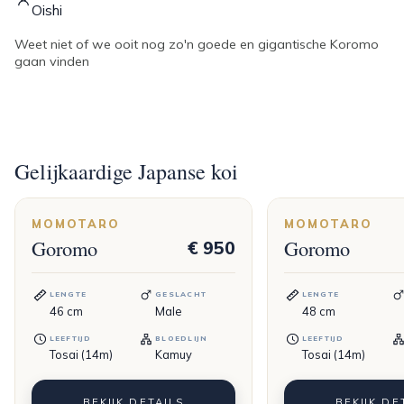
Oishi
Weet niet of we ooit nog zo'n goede en gigantische Koromo
gaan vinden
Gelijkaardige Japanse koi
MOMOTARO
MOMOTARO
Goromo
Goromo
€ 950
LENGTE
GESLACHT
LENGTE
46
cm
Male
48
cm
LEEFTIJD
BLOEDLIJN
LEEFTIJD
Tosai (14m)
Kamuy
Tosai (14m)
BEKIJK DETAILS
BEKIJK DE