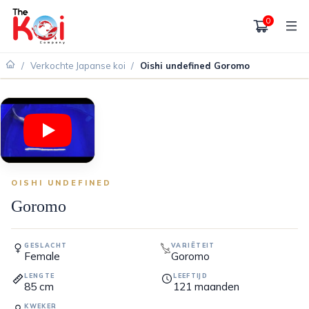
0
/
Verkochte Japanse koi
/
Oishi undefined Goromo
VERKOCHT
OISHI UNDEFINED
Goromo
GESLACHT
VARIËTEIT
Female
Goromo
LENGTE
LEEFTIJD
85
cm
121
maanden
KWEKER