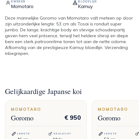
KWEKER
BLOEDLIJN
Momotaro
Kamuy
Deze mannelijke Goromo van Momotaro valt meteen op door
zijn uitzonderlijke lengte: 53 cm als Tosai is ronduit super
jumbo. De lange, krachtige body en stevige schouderpartij
geven hem veel présence, terwijl het heldere shiroji en diepe
beni een sterk patroonritme tonen tot aan de nette odome.
Afkomstig van de prestigieuze Kamuy bloedlijn. Verzending
inbegrepen.
Gelijkaardige Japanse koi
MOMOTARO
MOMOTARO
Goromo
Goromo
€ 950
LENGTE
GESLACHT
LENGTE