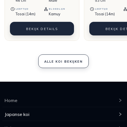
46
cm
Male
53
cm
LEEFTIJD
BLOEDLIJN
LEEFTIJD
Tosai (14m)
Kamuy
Tosai (14m)
BEKIJK DETAILS
BEKIJK DE
ALLE KOI BEKIJKEN
Home
Japanse koi