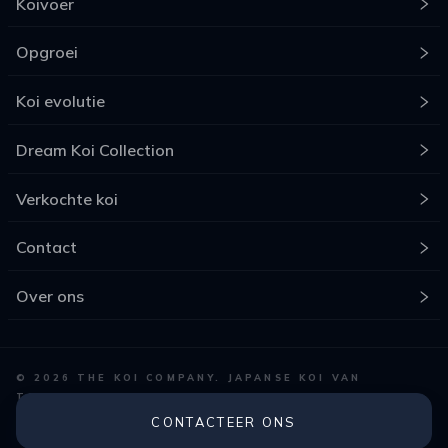
Koivoer
Opgroei
Koi evolutie
Dream Koi Collection
Verkochte koi
Contact
Over ons
©
2026
THE KOI COMPANY. JAPANSE KOI VAN
TOPKWALITEIT
KOI DEALER BELGIË
PROFESSIONELE BEGELEIDING
CONTACTEER ONS