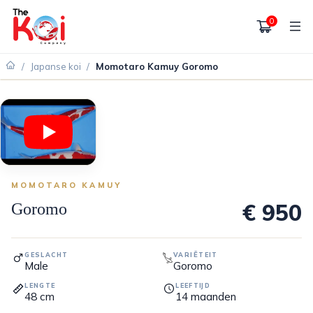
0
/
Japanse koi
/
Momotaro Kamuy Goromo
MOMOTARO KAMUY
€ 950
Goromo
GESLACHT
VARIËTEIT
Male
Goromo
LENGTE
LEEFTIJD
48
cm
14
maanden