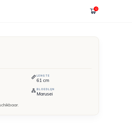
0
LENGTE
61
cm
BLOEDLIJN
Marusei
schikbaar.