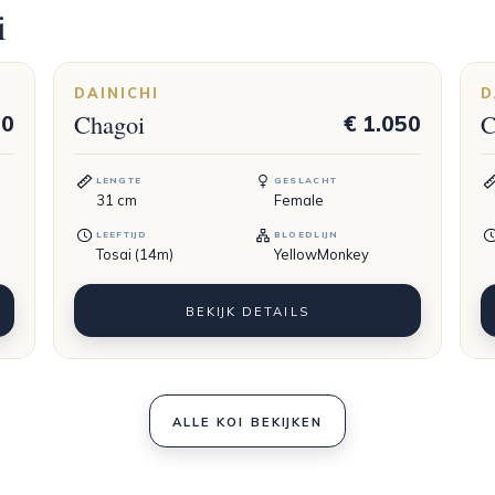
i
DAINICHI
D
Chagoi
C
50
€ 1.050
LENGTE
GESLACHT
31
cm
Female
LEEFTIJD
BLOEDLIJN
Tosai (14m)
YellowMonkey
BEKIJK DETAILS
ALLE KOI BEKIJKEN