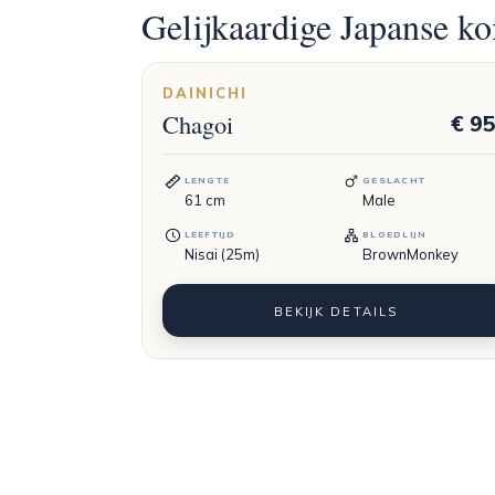
Gelijkaardige Japanse ko
DAINICHI
Chagoi
€ 9
LENGTE
GESLACHT
61
cm
Male
LEEFTIJD
BLOEDLIJN
Nisai (25m)
BrownMonkey
BEKIJK DETAILS