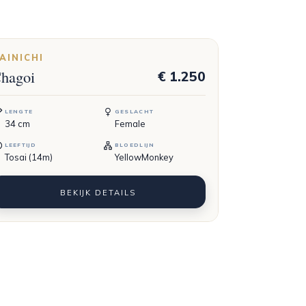
AINICHI
hagoi
€ 1.250
LENGTE
GESLACHT
34
cm
Female
LEEFTIJD
BLOEDLIJN
Tosai (14m)
YellowMonkey
BEKIJK DETAILS