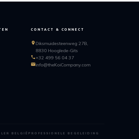
TEN
CONTACT & CONNECT
Diksmuidesteenweg 27B,
8830 Hooglede-Gits
+32 499 56 04 37
info@theKoiCompany.com
ALER BELGIË
PROFESSIONELE BEGELEIDING