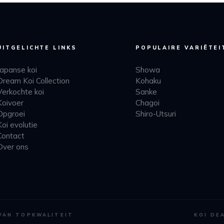
UITGELICHTE LINKS
POPULAIRE VARIËTEI
Japanse koi
Showa
Dream Koi Collection
Kohaku
Verkochte koi
Sanke
Koivoer
Chagoi
Opgroei
Shiro-Utsuri
Koi evolutie
Contact
Over ons
 VAN TOPKWALITEIT
KOI DE