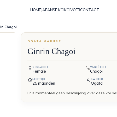
HOME
JAPANSE KOI
KOIVOER
CONTACT
in Chagoi
OGATA MARUSEI
Ginrin Chagoi
GESLACHT
VARIËTEIT
Female
Chagoi
LEEFTIJD
KWEKER
25
maanden
Ogata
Er is momenteel geen beschrijving over deze koi be