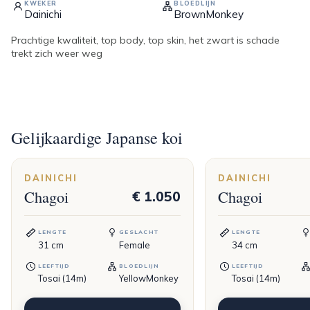
KWEKER
BLOEDLIJN
Dainichi
BrownMonkey
Prachtige kwaliteit, top body, top skin, het zwart is schade
trekt zich weer weg
Gelijkaardige Japanse koi
DAINICHI
DAINICHI
Chagoi
Chagoi
€ 1.050
LENGTE
GESLACHT
LENGTE
31
cm
Female
34
cm
LEEFTIJD
BLOEDLIJN
LEEFTIJD
Tosai (14m)
YellowMonkey
Tosai (14m)