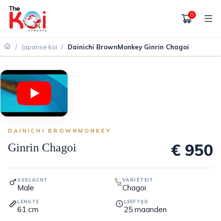
0
/
Japanse koi
/
Dainichi BrownMonkey Ginrin Chagoi
DAINICHI BROWNMONKEY
€ 950
Ginrin Chagoi
GESLACHT
VARIËTEIT
Male
Chagoi
LENGTE
LEEFTIJD
61
cm
25
maanden