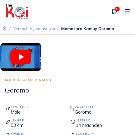
0
/
Verkochte Japanse koi
/
Momotaro Kamuy Goromo
VERKOCHT
MOMOTARO KAMUY
Goromo
GESLACHT
VARIËTEIT
Male
Goromo
LENGTE
LEEFTIJD
53
cm
14
maanden
KWEKER
BLOEDLIJN