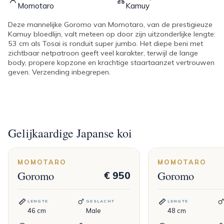
Momotaro
Kamuy
Deze mannelijke Goromo van Momotaro, van de prestigieuze
Kamuy bloedlijn, valt meteen op door zijn uitzonderlijke lengte:
53 cm als Tosai is ronduit super jumbo. Het diepe beni met
zichtbaar netpatroon geeft veel karakter, terwijl de lange
body, propere kopzone en krachtige staartaanzet vertrouwen
geven. Verzending inbegrepen.
Gelijkaardige Japanse koi
MOMOTARO
MOMOTARO
Goromo
Goromo
€ 950
LENGTE
GESLACHT
LENGTE
46
cm
Male
48
cm