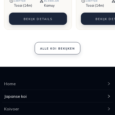
LEEFTIJD
BLOEDLIJN
LEEFTIJD
Tosai (14m)
Kamuy
Tosai (14m)
BEKIJK DETAILS
BEKIJK DE
ALLE KOI BEKIJKEN
Home
Japanse koi
Koivoer