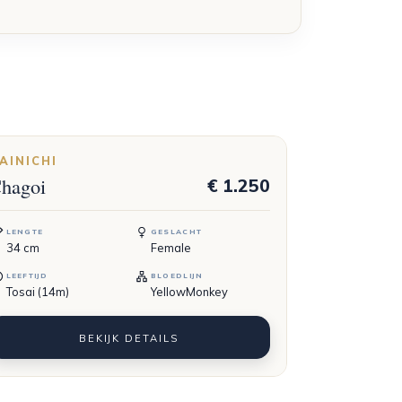
AINICHI
hagoi
€ 1.250
LENGTE
GESLACHT
34
cm
Female
LEEFTIJD
BLOEDLIJN
Tosai (14m)
YellowMonkey
BEKIJK DETAILS