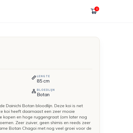
0
LENGTE
85
cm
BLOEDLIJN
Botan
e Dainichi Botan bloodlijn. Deze koi is net
e koi heeft daarnaast een zeer mooie
ele kopen en hoge ruggengraat (om later nog
oemen. Zeer zuiver, geen shimis en reeds zeer
dzame Botan Chagoi met nog veel groei voor de