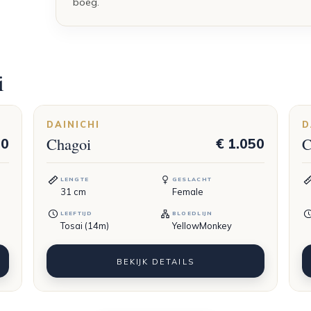
boeg.
i
DAINICHI
D
Chagoi
C
50
€ 1.050
LENGTE
GESLACHT
31
cm
Female
LEEFTIJD
BLOEDLIJN
Tosai (14m)
YellowMonkey
BEKIJK DETAILS