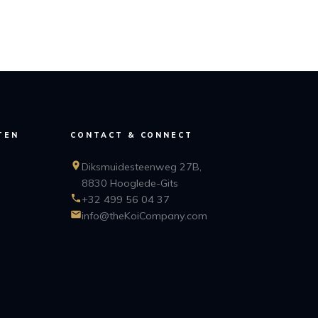
TEN
CONTACT & CONNECT
Diksmuidesteenweg 27B,
8830 Hooglede-Gits
+32 499 56 04 37
info@theKoiCompany.com