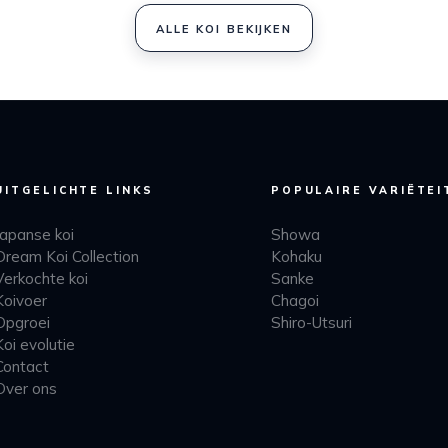
ALLE KOI BEKIJKEN
UITGELICHTE LINKS
POPULAIRE VARIËTEI
Japanse koi
Showa
Dream Koi Collection
Kohaku
Verkochte koi
Sanke
Koivoer
Chagoi
Opgroei
Shiro-Utsuri
Koi evolutie
Contact
Over ons