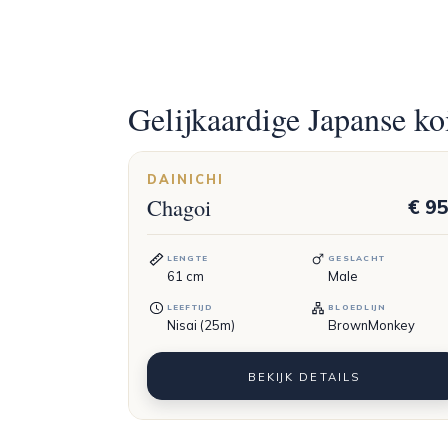
Gelijkaardige Japanse ko
DAINICHI
Chagoi
€ 9
LENGTE
GESLACHT
61
cm
Male
LEEFTIJD
BLOEDLIJN
Nisai (25m)
BrownMonkey
BEKIJK DETAILS