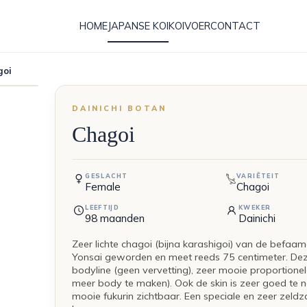
HOME
JAPANSE KOI
KOIVOER
CONTACT
goi
DAINICHI BOTAN
Chagoi
GESLACHT
VARIËTEIT
Female
Chagoi
LEEFTIJD
KWEKER
98
maanden
Dainichi
Zeer lichte chagoi (bijna karashigoi) van de befaamd
Yonsai geworden en meet reeds 75 centimeter. Dez
bodyline (geen vervetting), zeer mooie proportion
meer body te maken). Ook de skin is zeer goed te n
mooie fukurin zichtbaar. Een speciale en zeer zel