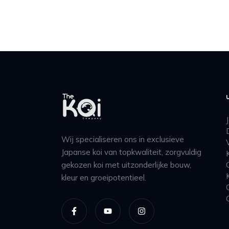
Wij specialiseren ons in exclusieve
Japanse koi van topkwaliteit, zorgvuldig
gekozen koi met uitzonderlijke bouw,
kleur en groeipotentieel.