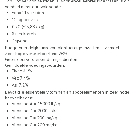
Top Grower aan te raden is. Voor enkel eenkleurige vissen is dit
voedsel meer dan voldoende.
Vanaf 15 graden
12 kg per zak
€ 70 (€ 5,83 / kg)
6 mm korrels
Drijvend
Budgetvriendelijke mix van plantaardige eiwitten + vismeel
Zeer hoge verteerbaarheid 76%
Geen kleurversterkende ingrediënten
Gemiddelde voedingswaarden:
Eiwit: 41%
Vet: 7,4%
As: 7,2%
Bevat alle essentiële vitaminen en spoorelementen in zeer hoge
hoeveelheden:
Vitamina A = 15000 IE/kg
Vitamina D = 2000 IE/kg
Vitamina E = 200 mg/kg
Vitamina C = 200 mg/kg