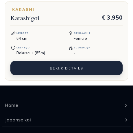
IKARASHI
Karashigoi
€ 3.950
LENGTE
GESLACHT
64
cm
Female
LEEFTIJD
BLOEDLIJN
Rokusai + (85m)
-
BEKIJK DETAILS
Home
Japanse koi