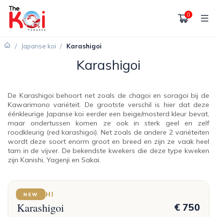
0
/
Japanse koi
/
Karashigoi
Karashigoi
De Karashigoi behoort net zoals de chagoi en soragoi bij de
Kawarimono variëteit. De grootste verschil is hier dat deze
éénkleurige Japanse koi eerder een beige/mosterd kleur bevat,
maar ondertussen komen ze ook in sterk geel en zelf
roodkleurig (red karashigoi). Net zoals de andere 2 variëteiten
wordt deze soort enorm groot en breed en zijn ze vaak heel
tam in de vijver. De bekendste kwekers die deze type kweken
zijn Kanishi, Yagenji en Sakai.
DAINICHI
NEW
Karashigoi
€ 750