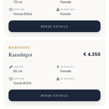
70
cm
Female
LEEFTIJD
BLOEDLIJN
Yonsai (50m)
Konishi
BEKIJK DETAILS
MARUHIRO
Karashigoi
€ 4.350
LENGTE
GESLACHT
65
cm
Female
LEEFTIJD
BLOEDLIJN
Gosai (62m)
-
BEKIJK DETAILS