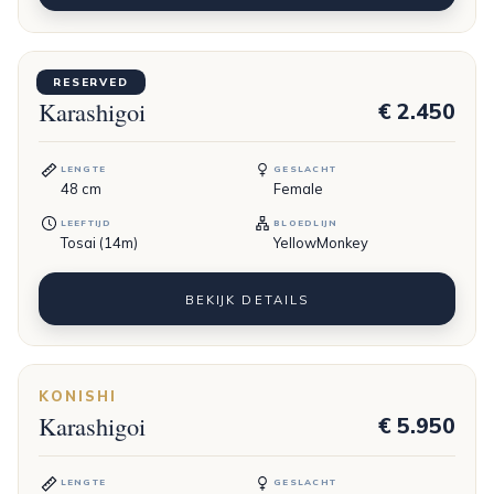
DAINICHI
RESERVED
Karashigoi
€ 2.450
LENGTE
GESLACHT
48
cm
Female
LEEFTIJD
BLOEDLIJN
Tosai (14m)
YellowMonkey
BEKIJK DETAILS
KONISHI
Karashigoi
€ 5.950
LENGTE
GESLACHT