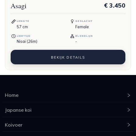
Asagi
€ 3.450
LENGTE
GESLACHT
57
cm
Female
LEEFTIJD
BLOEDLIJN
Nisai (26m)
-
BEKIJK DETAILS
Home
Japanse koi
Koivoer