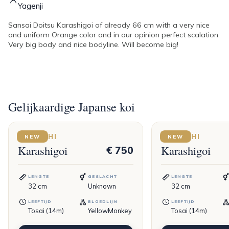
Yagenji
Sansai Doitsu Karashigoi of already 66 cm with a very nice
and uniform Orange color and in our opinion perfect scalation.
Very big body and nice bodyline. Will become big!
Gelijkaardige Japanse koi
DAINICHI
DAINICHI
NEW
NEW
Karashigoi
Karashigoi
€ 750
LENGTE
GESLACHT
LENGTE
32
cm
Unknown
32
cm
LEEFTIJD
BLOEDLIJN
LEEFTIJD
Tosai (14m)
YellowMonkey
Tosai (14m)