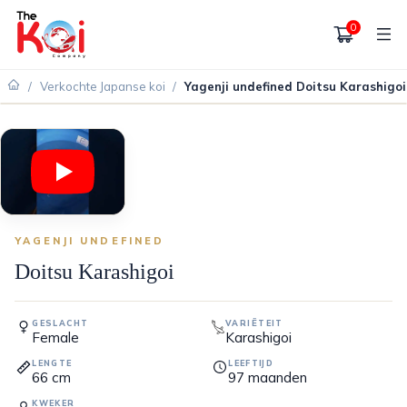
0
/
Verkochte Japanse koi
/
Yagenji undefined Doitsu Karashigoi
VERKOCHT
YAGENJI UNDEFINED
Doitsu Karashigoi
GESLACHT
VARIËTEIT
Female
Karashigoi
LENGTE
LEEFTIJD
66
cm
97
maanden
KWEKER