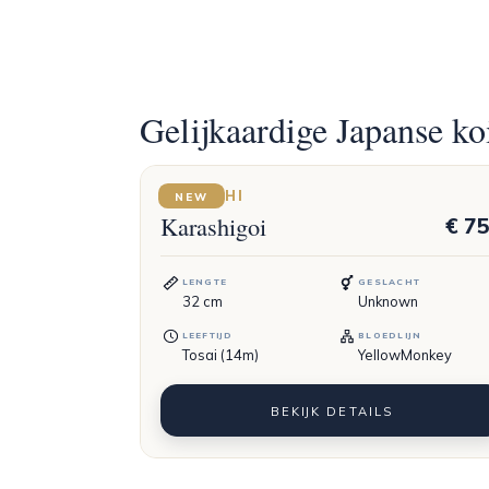
Gelijkaardige Japanse ko
DAINICHI
NEW
Karashigoi
€ 7
LENGTE
GESLACHT
32
cm
Unknown
LEEFTIJD
BLOEDLIJN
Tosai (14m)
YellowMonkey
BEKIJK DETAILS