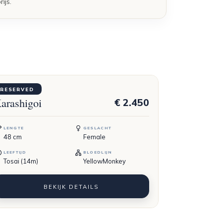
ijs.
AINICHI
RESERVED
arashigoi
€ 2.450
LENGTE
GESLACHT
48
cm
Female
LEEFTIJD
BLOEDLIJN
Tosai (14m)
YellowMonkey
BEKIJK DETAILS