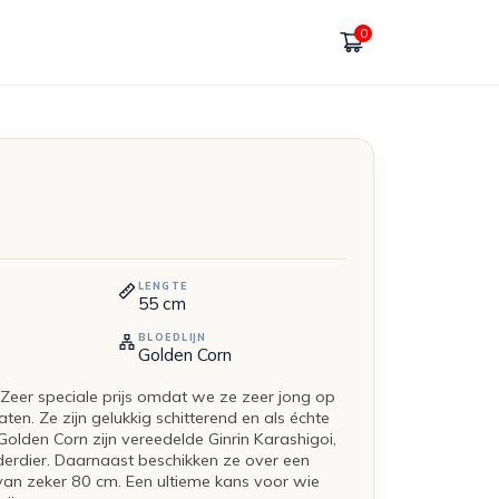
0
LENGTE
55
cm
BLOEDLIJN
Golden Corn
Zeer speciale prijs omdat we ze zeer jong op
en. Ze zijn gelukkig schitterend en als échte
lden Corn zijn vereedelde Ginrin Karashigoi,
erdier. Daarnaast beschikken ze over een
van zeker 80 cm. Een ultieme kans voor wie