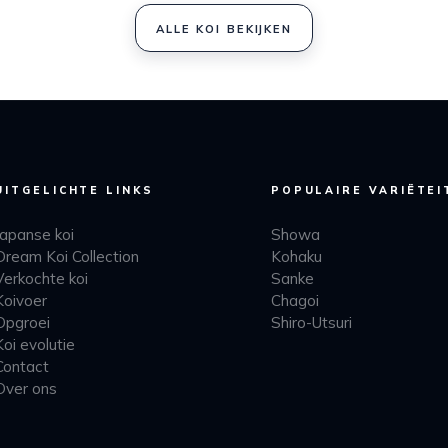
ALLE KOI BEKIJKEN
UITGELICHTE LINKS
POPULAIRE VARIËTEI
Japanse koi
Showa
Dream Koi Collection
Kohaku
Verkochte koi
Sanke
Koivoer
Chagoi
Opgroei
Shiro-Utsuri
Koi evolutie
Contact
Over ons