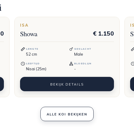
i
ISA
I
Showa
S
50
€ 1.150
LENGTE
GESLACHT
52
cm
Male
LEEFTIJD
BLOEDLIJN
Nisai (25m)
-
BEKIJK DETAILS
ALLE KOI BEKIJKEN