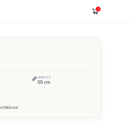
0
LENGTE
55
cm
schikbaar.