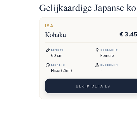
Gelijkaardige Japanse ko
ISA
Kohaku
€ 3.4
LENGTE
GESLACHT
60
cm
Female
LEEFTIJD
BLOEDLIJN
Nisai (25m)
-
BEKIJK DETAILS