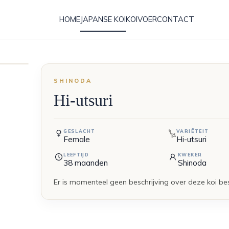
HOME
JAPANSE KOI
KOIVOER
CONTACT
SHINODA
Hi-utsuri
GESLACHT
VARIËTEIT
Female
Hi-utsuri
LEEFTIJD
KWEKER
38
maanden
Shinoda
Er is momenteel geen beschrijving over deze koi be