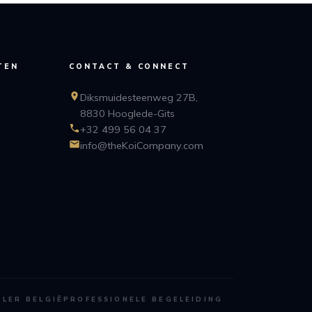
TEN
CONTACT & CONNECT
Diksmuidesteenweg 27B,
8830 Hooglede-Gits
+32 499 56 04 37
info@theKoiCompany.com
ALER BELGIË
PROFESSIONELE BEGELEIDING