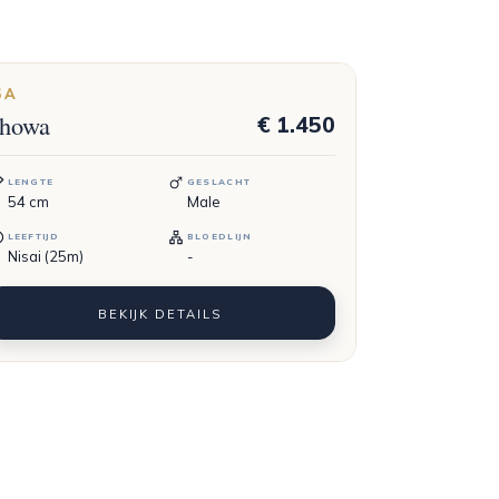
SA
howa
€ 1.450
LENGTE
GESLACHT
54
cm
Male
LEEFTIJD
BLOEDLIJN
Nisai (25m)
-
BEKIJK DETAILS