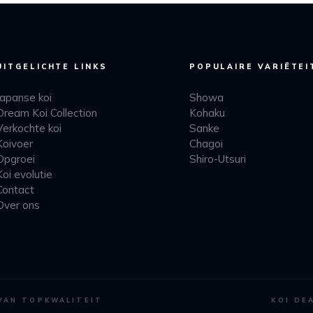
UITGELICHTE LINKS
POPULAIRE VARIËTEI
Japanse koi
Showa
Dream Koi Collection
Kohaku
Verkochte koi
Sanke
Koivoer
Chagoi
Opgroei
Shiro-Utsuri
Koi evolutie
Contact
Over ons
 VAN TOPKWALITEIT
KOI DE