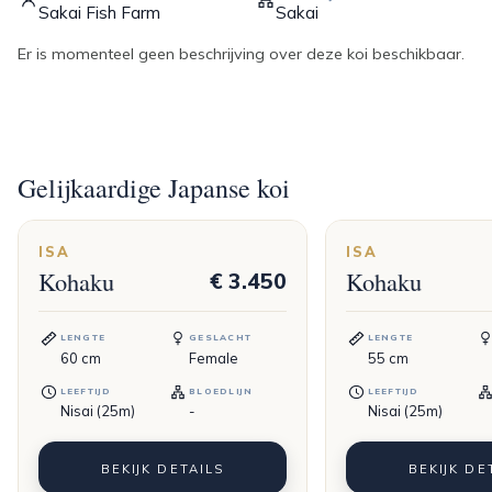
Sakai Fish Farm
Sakai
Er is momenteel geen beschrijving over deze koi beschikbaar.
Gelijkaardige Japanse koi
ISA
ISA
Kohaku
Kohaku
€ 3.450
LENGTE
GESLACHT
LENGTE
60
cm
Female
55
cm
LEEFTIJD
BLOEDLIJN
LEEFTIJD
Nisai (25m)
-
Nisai (25m)
BEKIJK DETAILS
BEKIJK DE