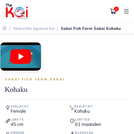
0
/
Verkochte Japanse koi
/
Sakai Fish Farm Sakai Kohaku
VERKOCHT
SAKAI FISH FARM SAKAI
Kohaku
GESLACHT
VARIËTEIT
Female
Kohaku
LENGTE
LEEFTIJD
45
cm
61
maanden
KWEKER
BLOEDLIJN