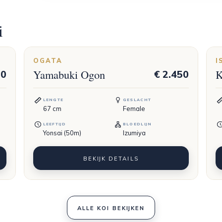
i
OGATA
I
Yamabuki Ogon
K
50
€ 2.450
LENGTE
GESLACHT
67
cm
Female
LEEFTIJD
BLOEDLIJN
Yonsai (50m)
Izumiya
BEKIJK DETAILS
ALLE KOI BEKIJKEN