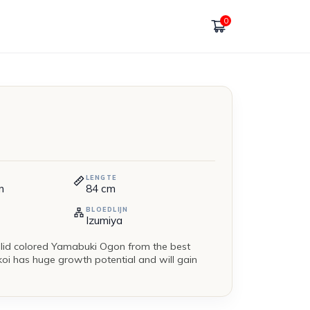
0
LENGTE
n
84
cm
BLOEDLIJN
Izumiya
olid colored Yamabuki Ogon from the best
 koi has huge growth potential and will gain