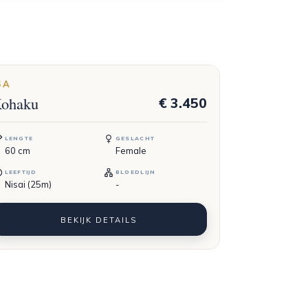
SA
ohaku
€ 3.450
LENGTE
GESLACHT
60
cm
Female
LEEFTIJD
BLOEDLIJN
Nisai (25m)
-
BEKIJK DETAILS