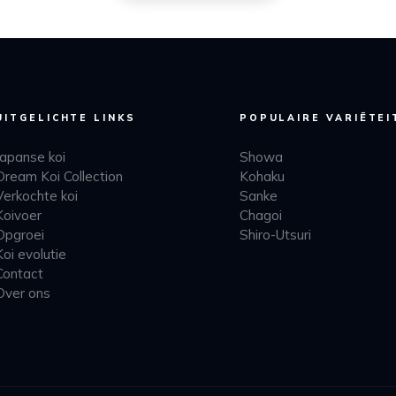
UITGELICHTE LINKS
POPULAIRE VARIËTEI
Japanse koi
Showa
Dream Koi Collection
Kohaku
Verkochte koi
Sanke
Koivoer
Chagoi
Opgroei
Shiro-Utsuri
Koi evolutie
Contact
Over ons