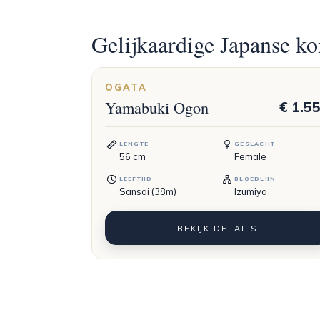
Gelijkaardige Japanse ko
OGATA
Yamabuki Ogon
€ 1.5
LENGTE
GESLACHT
56
cm
Female
LEEFTIJD
BLOEDLIJN
Sansai (38m)
Izumiya
BEKIJK DETAILS