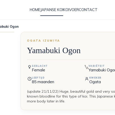
HOME
JAPANSE KOI
KOIVOER
CONTACT
abuki Ogon
OGATA IZUMIYA
Yamabuki Ogon
GESLACHT
VARIËTEIT
Female
Yamabuki Ogo
LEEFTIJD
KWEKER
85
maanden
Ogata
(update 21/11/22) Huge, beautiful gold and very s
known bloodline for this type of koi. This Japanese
more body later in life.