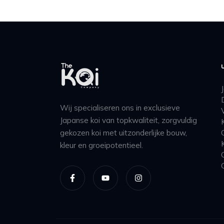
Wij specialiseren ons in exclusieve
Japanse koi van topkwaliteit, zorgvuldig
gekozen koi met uitzonderlijke bouw,
kleur en groeipotentieel.