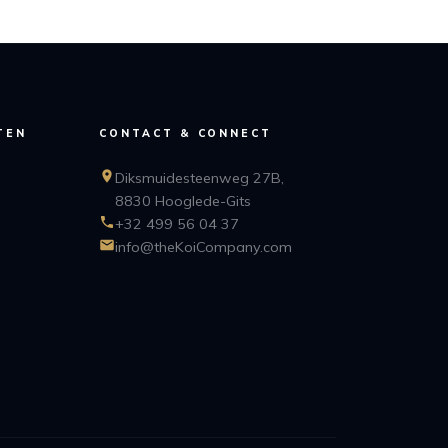
TEN
CONTACT & CONNECT
Diksmuidesteenweg 27B,
8830 Hooglede-Gits
+32 499 56 04 37
info@theKoiCompany.com