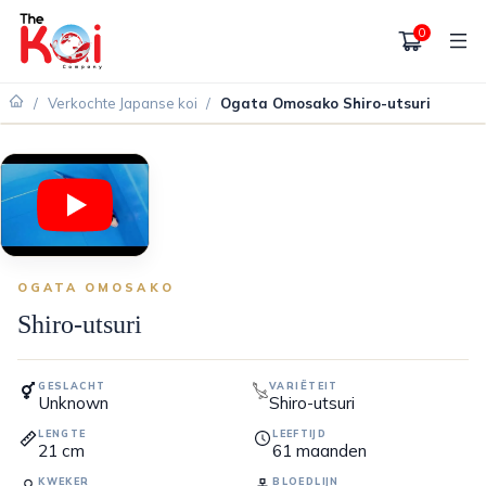
0
/
Verkochte Japanse koi
/
Ogata Omosako Shiro-utsuri
VERKOCHT
OGATA OMOSAKO
Shiro-utsuri
GESLACHT
VARIËTEIT
Unknown
Shiro-utsuri
LENGTE
LEEFTIJD
21
cm
61
maanden
KWEKER
BLOEDLIJN