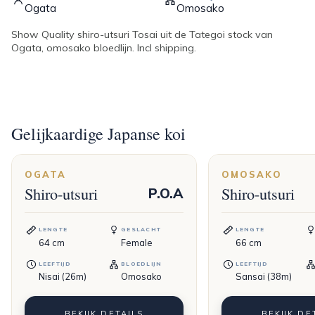
Ogata
Omosako
Show Quality shiro-utsuri Tosai uit de Tategoi stock van
Ogata, omosako bloedlijn. Incl shipping.
Gelijkaardige Japanse koi
OGATA
OMOSAKO
Shiro-utsuri
Shiro-utsuri
P.O.A
LENGTE
GESLACHT
LENGTE
64
cm
Female
66
cm
LEEFTIJD
BLOEDLIJN
LEEFTIJD
Nisai (26m)
Omosako
Sansai (38m)
BEKIJK DETAILS
BEKIJK DE