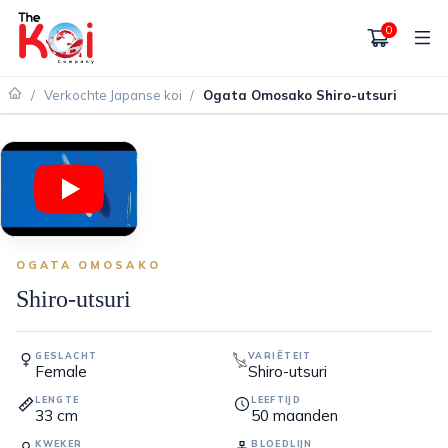
0
/
Verkochte Japanse koi
/
Ogata Omosako Shiro-utsuri
VERKOCHT
OGATA OMOSAKO
Shiro-utsuri
GESLACHT
VARIËTEIT
Female
Shiro-utsuri
LENGTE
LEEFTIJD
33
cm
50
maanden
KWEKER
BLOEDLIJN