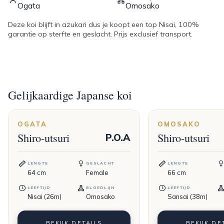
Ogata
Omosako
Deze koi blijft in azukari dus je koopt een top Nisai, 100%
garantie op sterfte en geslacht. Prijs exclusief transport.
Gelijkaardige Japanse koi
OGATA
OMOSAKO
Shiro-utsuri
Shiro-utsuri
P.O.A
LENGTE
GESLACHT
LENGTE
64
cm
Female
66
cm
LEEFTIJD
BLOEDLIJN
LEEFTIJD
Nisai (26m)
Omosako
Sansai (38m)
BEKIJK DETAILS
BEKIJK DE