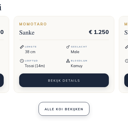
i
MOMOTARO
M
Sanke
S
50
€ 1.250
LENGTE
GESLACHT
38
cm
Male
LEEFTIJD
BLOEDLIJN
Tosai (14m)
Kamuy
BEKIJK DETAILS
ALLE KOI BEKIJKEN