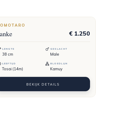
OMOTARO
anke
€ 1.250
LENGTE
GESLACHT
38
cm
Male
LEEFTIJD
BLOEDLIJN
Tosai (14m)
Kamuy
BEKIJK DETAILS