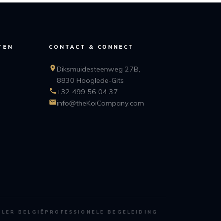
TEN
CONTACT & CONNECT
Diksmuidesteenweg 27B,
8830 Hooglede-Gits
+32 499 56 04 37
info@theKoiCompany.com
ALER BELGIË
PROFESSIONELE BEGELEIDING