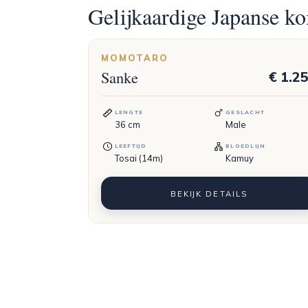
Gelijkaardige Japanse ko
MOMOTARO
Sanke
€ 1.2
LENGTE
GESLACHT
36
cm
Male
LEEFTIJD
BLOEDLIJN
Tosai (14m)
Kamuy
BEKIJK DETAILS