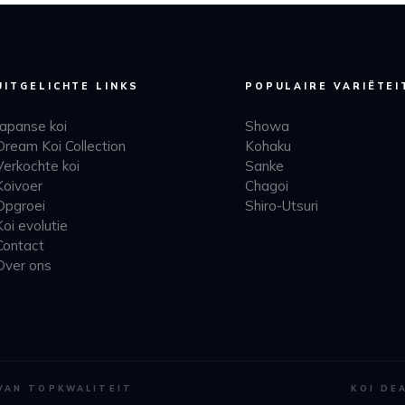
UITGELICHTE LINKS
POPULAIRE VARIËTEI
Japanse koi
Showa
Dream Koi Collection
Kohaku
Verkochte koi
Sanke
Koivoer
Chagoi
Opgroei
Shiro-Utsuri
Koi evolutie
Contact
Over ons
 VAN TOPKWALITEIT
KOI DE