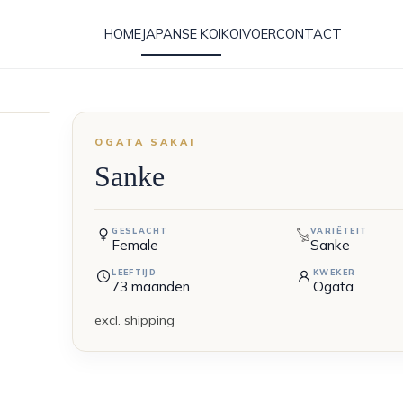
HOME
JAPANSE KOI
KOIVOER
CONTACT
OGATA SAKAI
Sanke
GESLACHT
VARIËTEIT
Female
Sanke
LEEFTIJD
KWEKER
73
maanden
Ogata
excl. shipping