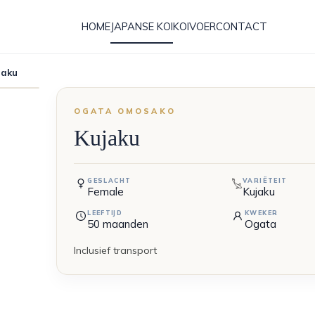
HOME
JAPANSE KOI
KOIVOER
CONTACT
jaku
OGATA OMOSAKO
Kujaku
GESLACHT
VARIËTEIT
Female
Kujaku
LEEFTIJD
KWEKER
50
maanden
Ogata
Inclusief transport