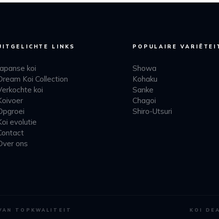
UITGELICHTE LINKS
POPULAIRE VARIËTEI
Japanse koi
Showa
Dream Koi Collection
Kohaku
Verkochte koi
Sanke
Koivoer
Chagoi
Opgroei
Shiro-Utsuri
Koi evolutie
Contact
Over ons
 VAN TOPKWALITEIT
KOI DE