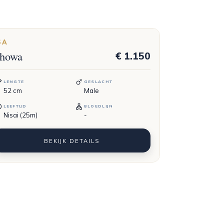
SA
howa
€ 1.150
LENGTE
GESLACHT
52
cm
Male
LEEFTIJD
BLOEDLIJN
Nisai (25m)
-
BEKIJK DETAILS