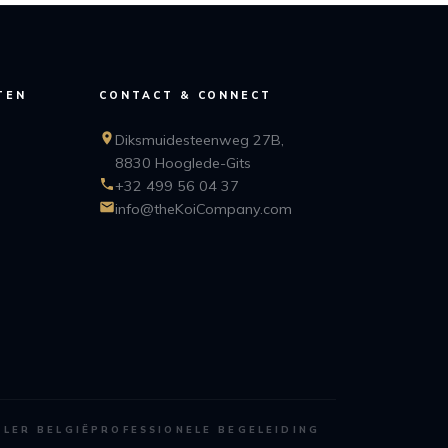
TEN
CONTACT & CONNECT
Diksmuidesteenweg 27B,
8830 Hooglede-Gits
+32 499 56 04 37
info@theKoiCompany.com
ALER BELGIË
PROFESSIONELE BEGELEIDING