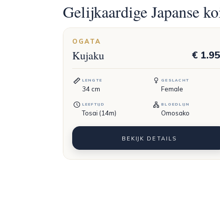
Gelijkaardige Japanse ko
OGATA
Kujaku
€ 1.9
LENGTE
GESLACHT
34
cm
Female
LEEFTIJD
BLOEDLIJN
Tosai (14m)
Omosako
BEKIJK DETAILS