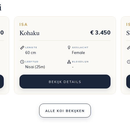
i
ISA
I
Kohaku
S
50
€ 3.450
LENGTE
GESLACHT
60
cm
Female
LEEFTIJD
BLOEDLIJN
Nisai (25m)
-
BEKIJK DETAILS
ALLE KOI BEKIJKEN