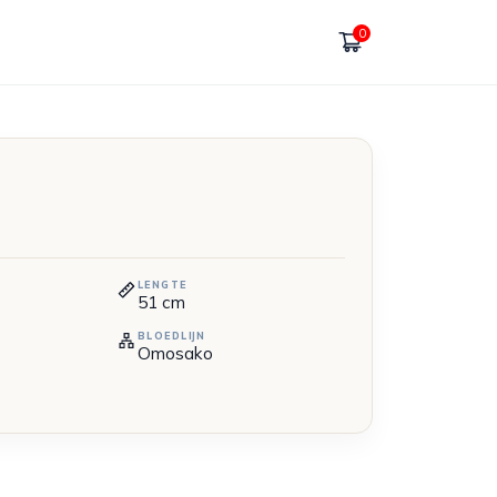
0
LENGTE
51
cm
BLOEDLIJN
Omosako