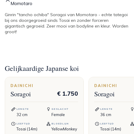
Momotaro
Ginrin "tancho ochiba" Soragoi van Momotaro - echte tategoi
bij ons doorgegroeid sinds Tosai en zonder forceren
gigantisch gegroeid. Zeer mooi van bodyline en kleur. Worden
groot!
Gelijkaardige Japanse koi
DAINICHI
DAINICHI
Soragoi
Soragoi
€ 1.750
LENGTE
GESLACHT
LENGTE
32
cm
Female
36
cm
LEEFTIJD
BLOEDLIJN
LEEFTIJD
Tosai (14m)
YellowMonkey
Tosai (14m)