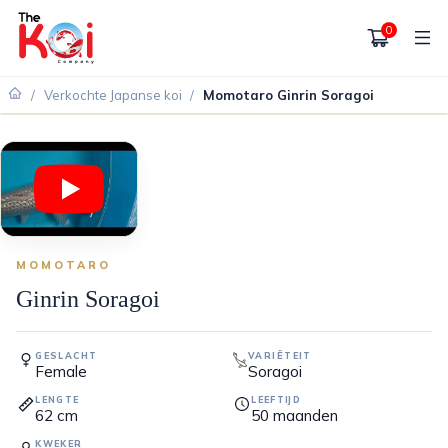
0
/
Verkochte Japanse koi
/
Momotaro Ginrin Soragoi
VERKOCHT
MOMOTARO
Ginrin Soragoi
GESLACHT
VARIËTEIT
Female
Soragoi
LENGTE
LEEFTIJD
62
cm
50
maanden
KWEKER