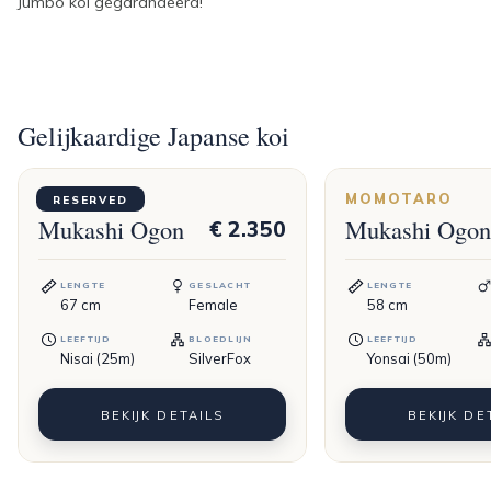
Jumbo koi gegarandeerd!
Gelijkaardige Japanse koi
OGATA
MOMOTARO
RESERVED
Mukashi Ogon
Mukashi Ogon
€ 2.350
LENGTE
GESLACHT
LENGTE
67
cm
Female
58
cm
LEEFTIJD
BLOEDLIJN
LEEFTIJD
Nisai (25m)
SilverFox
Yonsai (50m)
BEKIJK DETAILS
BEKIJK DE