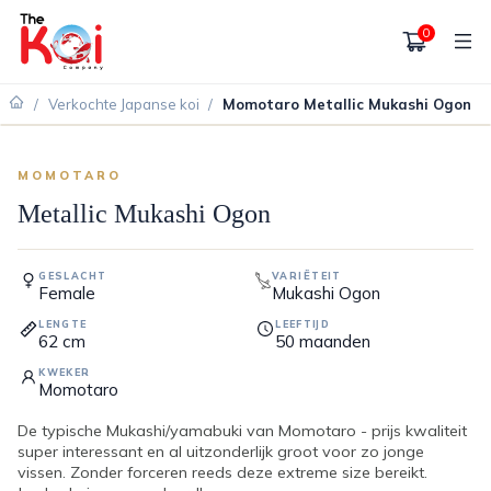
0
/
Verkochte Japanse koi
/
Momotaro Metallic Mukashi Ogon
VERKOCHT
MOMOTARO
Metallic Mukashi Ogon
GESLACHT
VARIËTEIT
Female
Mukashi Ogon
LENGTE
LEEFTIJD
62
cm
50
maanden
KWEKER
Momotaro
De typische Mukashi/yamabuki van Momotaro - prijs kwaliteit
super interessant en al uitzonderlijk groot voor zo jonge
vissen. Zonder forceren reeds deze extreme size bereikt.