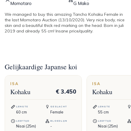
Momotaro
G Mako
We managed to buy this amazing Tancho Kohaku Female in
the last Momotaro Auction (13/10/2020). Very nice body, nice
skin and a beautiful thick red marking on the head. Born in juli
2019 and already 55 cm! Insane price/quality.
Gelijkaardige Japanse koi
ISA
ISA
Kohaku
Kohaku
€ 3.450
LENGTE
GESLACHT
LENGTE
60
cm
Female
55
cm
LEEFTIJD
BLOEDLIJN
LEEFTIJD
Nisai (25m)
-
Nisai (25m)