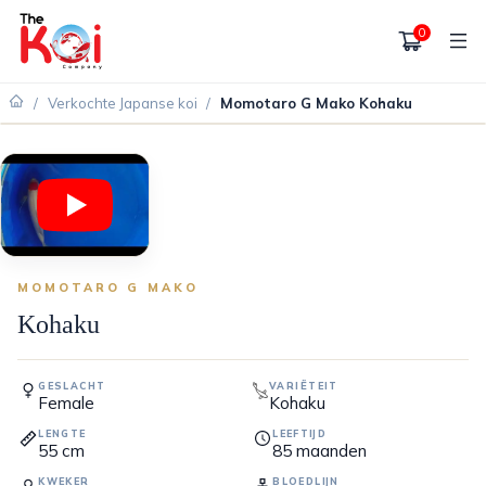
0
/
Verkochte Japanse koi
/
Momotaro G Mako Kohaku
VERKOCHT
MOMOTARO G MAKO
Kohaku
GESLACHT
VARIËTEIT
Female
Kohaku
LENGTE
LEEFTIJD
55
cm
85
maanden
KWEKER
BLOEDLIJN