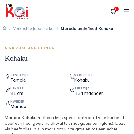
0
/
Verkochte Japanse koi
/
Marudo undefined Kohaku
VERKOCHT
MARUDO UNDEFINED
Kohaku
GESLACHT
VARIËTEIT
Female
Kohaku
LENGTE
LEEFTIJD
81
cm
134
maanden
KWEKER
Marudo
Marudo Kohaku met een leuk speels patroon. Deze koi bezit
over een heel goeie huidkwaliteit met goeie teri (glans). Deze
vis heeft alles in zijn mars om uit te groeien tot een echte