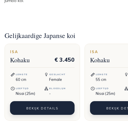
jumbo koi.
Gelijkaardige Japanse koi
ISA
ISA
Kohaku
Kohaku
€ 3.450
LENGTE
GESLACHT
LENGTE
60
cm
Female
55
cm
LEEFTIJD
BLOEDLIJN
LEEFTIJD
Nisai (25m)
-
Nisai (25m)
BEKIJK DETAILS
BEKIJK DE