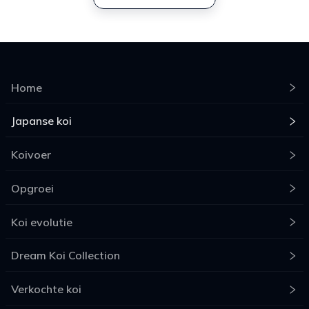
Home
Japanse koi
Koivoer
Opgroei
Koi evolutie
Dream Koi Collection
Verkochte koi