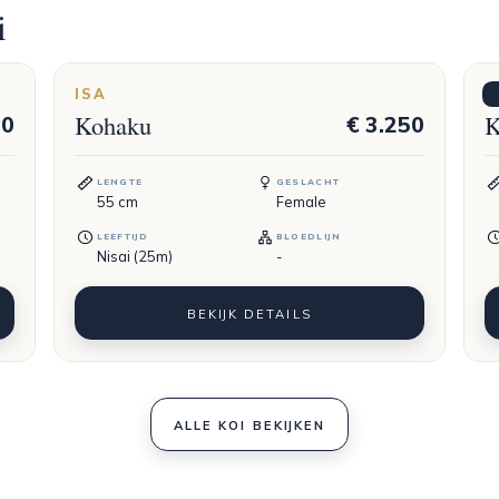
i
ISA
M
Kohaku
K
50
€ 3.250
LENGTE
GESLACHT
55
cm
Female
LEEFTIJD
BLOEDLIJN
Nisai (25m)
-
BEKIJK DETAILS
ALLE KOI BEKIJKEN