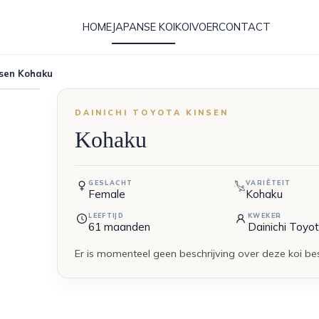
HOME
JAPANSE KOI
KOIVOER
CONTACT
nsen Kohaku
DAINICHI TOYOTA KINSEN
Kohaku
GESLACHT
VARIËTEIT
Female
Kohaku
LEEFTIJD
KWEKER
61
maanden
Dainichi Toyo
Er is momenteel geen beschrijving over deze koi be