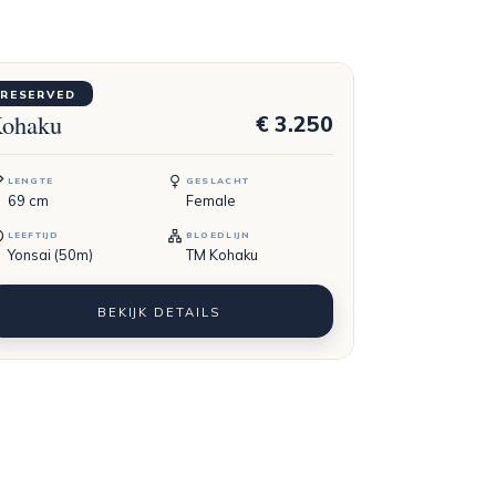
OMOTARO
RESERVED
ohaku
€ 3.250
LENGTE
GESLACHT
69
cm
Female
LEEFTIJD
BLOEDLIJN
Yonsai (50m)
TM Kohaku
BEKIJK DETAILS