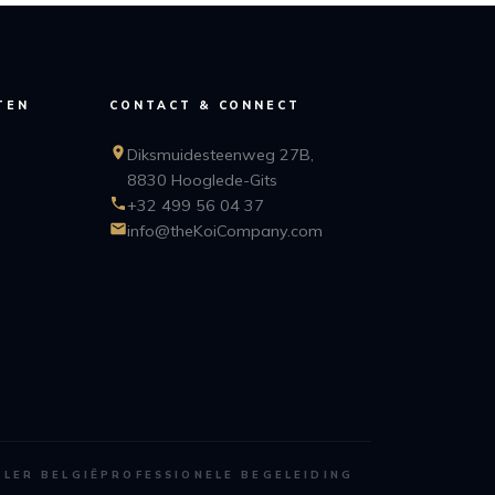
TEN
CONTACT & CONNECT
Diksmuidesteenweg 27B,
8830 Hooglede-Gits
+32 499 56 04 37
info@theKoiCompany.com
ALER BELGIË
PROFESSIONELE BEGELEIDING