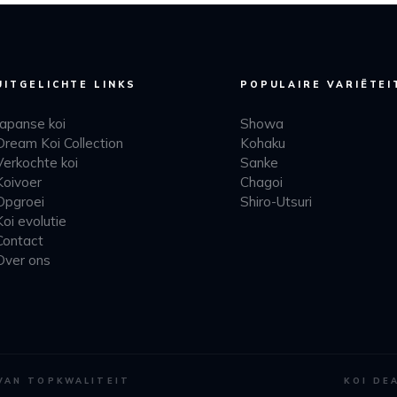
UITGELICHTE LINKS
POPULAIRE VARIËTEI
Japanse koi
Showa
Dream Koi Collection
Kohaku
Verkochte koi
Sanke
Koivoer
Chagoi
Opgroei
Shiro-Utsuri
Koi evolutie
Contact
Over ons
 VAN TOPKWALITEIT
KOI DE