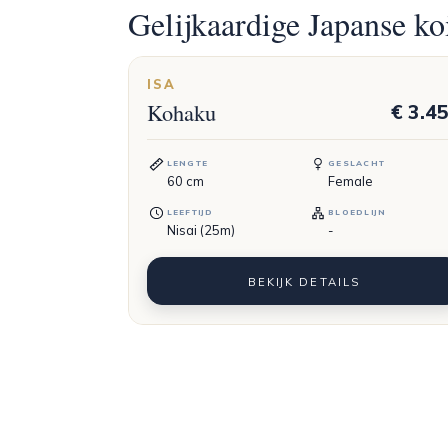
Gelijkaardige Japanse ko
ISA
Kohaku
€ 3.4
LENGTE
GESLACHT
60
cm
Female
LEEFTIJD
BLOEDLIJN
Nisai (25m)
-
BEKIJK DETAILS