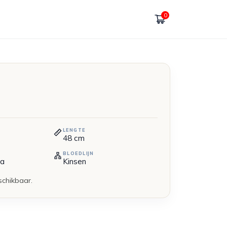
0
LENGTE
48
cm
BLOEDLIJN
ta
Kinsen
schikbaar.