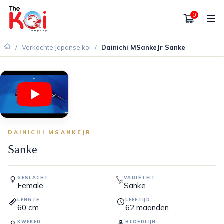
0
/
Verkochte Japanse koi
/
Dainichi MSankeJr Sanke
VERKOCHT
DAINICHI MSANKEJR
Sanke
GESLACHT
VARIËTEIT
Female
Sanke
LENGTE
LEEFTIJD
60
cm
62
maanden
KWEKER
BLOEDLIJN