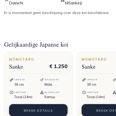
Dainichi
MSankeJr
Er is momenteel geen beschrijving over deze koi beschikbaar.
Gelijkaardige Japanse koi
MOMOTARO
MOMOTARO
Sanke
Sanke
€ 1.250
LENGTE
GESLACHT
LENGTE
36
cm
Male
38
cm
LEEFTIJD
BLOEDLIJN
LEEFTIJD
Tosai (14m)
Kamuy
Tosai (14m)
BEKIJK DETAILS
BEKIJK DE