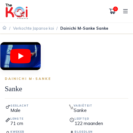
0
/
Verkochte Japanse koi
/
Dainichi M-Sanke Sanke
VERKOCHT
DAINICHI M-SANKE
Sanke
GESLACHT
VARIËTEIT
Male
Sanke
LENGTE
LEEFTIJD
71
cm
122
maanden
KWEKER
BLOEDLIJN