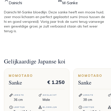
Dainichi
M-Sanke
Dainichi M-Sanke bloedlijn. Deze sanke heeft een mooie huid,
zeer mooi lichaam en perfect geplaatst sumi (mooi tussen de
hi en goed verspreid). Vorig jaar trok de sumi terug vanwege
een geweldige groei, je zult verbaasd staan als het weer
terug is.
Gelijkaardige Japanse koi
MOMOTARO
MOMOTARO
Sanke
Sanke
€ 1.250
LENGTE
GESLACHT
LENGTE
36
cm
Male
38
cm
LEEFTIJD
BLOEDLIJN
LEEFTIJD