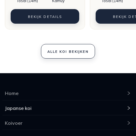
Tosai (14m)
Kamuy
Tosai (14m)
BEKIJK DETAILS
BEKIJK DE
ALLE KOI BEKIJKEN
Home
Japanse koi
Koivoer