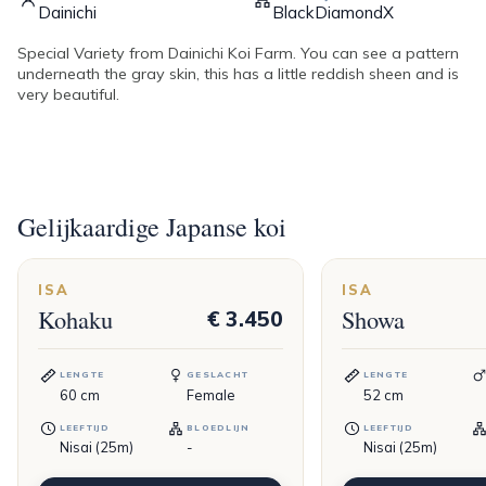
Dainichi
BlackDiamondX
Special Variety from Dainichi Koi Farm. You can see a pattern
underneath the gray skin, this has a little reddish sheen and is
very beautiful.
Gelijkaardige Japanse koi
ISA
ISA
Kohaku
Showa
€ 3.450
LENGTE
GESLACHT
LENGTE
60
cm
Female
52
cm
LEEFTIJD
BLOEDLIJN
LEEFTIJD
Nisai (25m)
-
Nisai (25m)