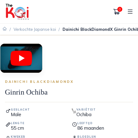
0
/
Verkochte Japanse koi
/
Dainichi BlackDiamondX Ginrin Ochi
VERKOCHT
DAINICHI BLACKDIAMONDX
Ginrin Ochiba
GESLACHT
VARIËTEIT
Male
Ochiba
LENGTE
LEEFTIJD
55
cm
86
maanden
KWEKER
BLOEDLIJN