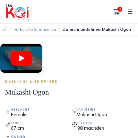
0
/
Verkochte Japanse koi
/
Dainichi undefined Mukashi Ogon
VERKOCHT
DAINICHI UNDEFINED
Mukashi Ogon
GESLACHT
VARIËTEIT
Female
Mukashi Ogon
LENGTE
LEEFTIJD
67
cm
98
maanden
KWEKER