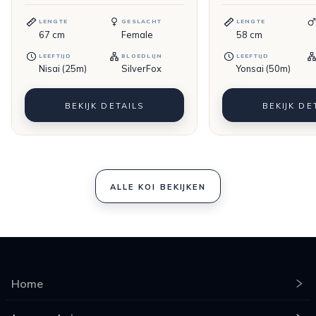
LENGTE
GESLACHT
LENGTE
67
cm
Female
58
cm
LEEFTIJD
BLOEDLIJN
LEEFTIJD
Nisai (25m)
SilverFox
Yonsai (50m)
BEKIJK DETAILS
BEKIJK DE
ALLE KOI BEKIJKEN
Home