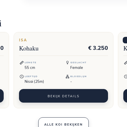
i
ISA
M
Kohaku
K
50
€ 3.250
LENGTE
GESLACHT
55
cm
Female
LEEFTIJD
BLOEDLIJN
Nisai (25m)
-
BEKIJK DETAILS
ALLE KOI BEKIJKEN