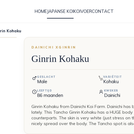
HOME
JAPANSE KOI
KOIVOER
CONTACT
nrin Kohaku
DAINICHI XGINRIN
Ginrin Kohaku
GESLACHT
VARIËTEIT
Male
Kohaku
LEEFTIJD
KWEKER
86
maanden
Dainichi
Ginrin Kohaku from Dainichi Koi Farm. Dainichi ha
lately. This Tancho Ginrin Kohaku has a HUGE body 
counterparts. The skin is very white (just stress on t
nicely spread over the body. The Tancho spot is als