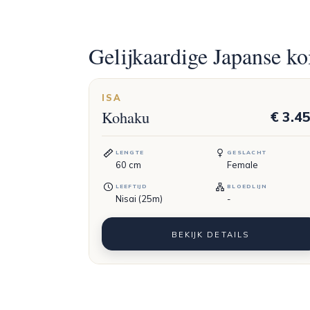
Gelijkaardige Japanse ko
ISA
Kohaku
€ 3.4
LENGTE
GESLACHT
60
cm
Female
LEEFTIJD
BLOEDLIJN
Nisai (25m)
-
BEKIJK DETAILS