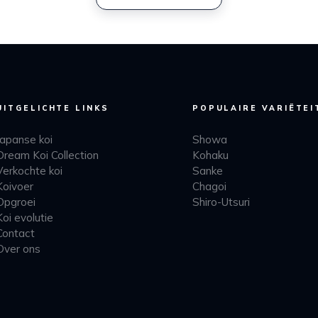
UITGELICHTE LINKS
POPULAIRE VARIËTEI
Japanse koi
Showa
Dream Koi Collection
Kohaku
Verkochte koi
Sanke
Koivoer
Chagoi
Opgroei
Shiro-Utsuri
Koi evolutie
Contact
Over ons