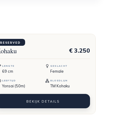
OMOTARO
RESERVED
ohaku
€ 3.250
LENGTE
GESLACHT
69
cm
Female
LEEFTIJD
BLOEDLIJN
Yonsai (50m)
TM Kohaku
BEKIJK DETAILS