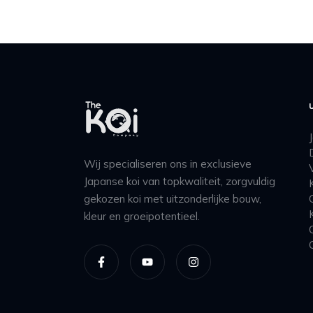
Wij specialiseren ons in exclusieve
Japanse koi van topkwaliteit, zorgvuldig
gekozen koi met uitzonderlijke bouw,
kleur en groeipotentieel.