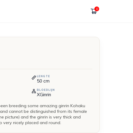
0
LENGTE
50
cm
BLOEDLIJN
XGinrin
s been breeding some amazing ginrin Kohaku
and cannot be distinguished from its female
he picture) and the ginrin is very thick and
o very nicely placed and round.