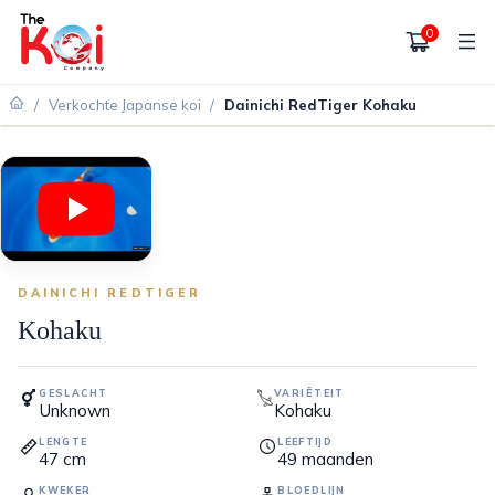
0
/
Verkochte Japanse koi
/
Dainichi RedTiger Kohaku
VERKOCHT
DAINICHI REDTIGER
Kohaku
GESLACHT
VARIËTEIT
Unknown
Kohaku
LENGTE
LEEFTIJD
47
cm
49
maanden
KWEKER
BLOEDLIJN