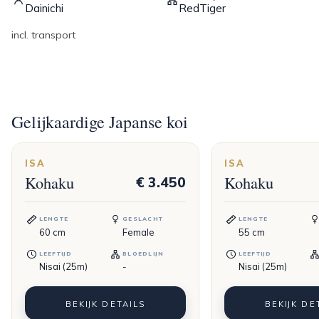
Dainichi
RedTiger
incl. transport
Gelijkaardige Japanse koi
ISA
ISA
Kohaku
Kohaku
€ 3.450
LENGTE
GESLACHT
LENGTE
60
cm
Female
55
cm
LEEFTIJD
BLOEDLIJN
LEEFTIJD
Nisai (25m)
-
Nisai (25m)
BEKIJK DETAILS
BEKIJK DE