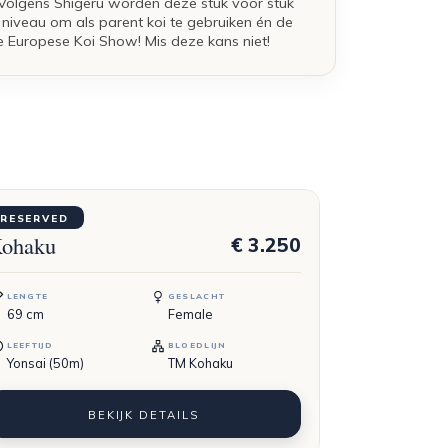
. Volgens Shigeru worden deze stuk voor stuk
iveau om als parent koi te gebruiken én de
 Europese Koi Show! Mis deze kans niet!
OMOTARO
RESERVED
ohaku
€ 3.250
LENGTE
GESLACHT
69
cm
Female
LEEFTIJD
BLOEDLIJN
Yonsai (50m)
TM Kohaku
BEKIJK DETAILS