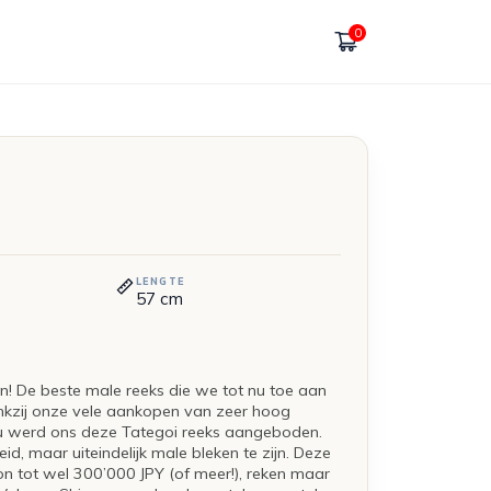
0
LENGTE
57
cm
en! De beste male reeks die we tot nu toe aan
nkzij onze vele aankopen van zeer hoog
u werd ons deze Tategoi reeks aangeboden.
d, maar uiteindelijk male bleken te zijn. Deze
on tot wel 300’000 JPY (of meer!), reken maar