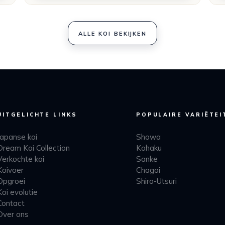
ALLE KOI BEKIJKEN
UITGELICHTE LINKS
POPULAIRE VARIËTEI
Japanse koi
Showa
Dream Koi Collection
Kohaku
Verkochte koi
Sanke
Koivoer
Chagoi
Opgroei
Shiro-Utsuri
Koi evolutie
Contact
Over ons