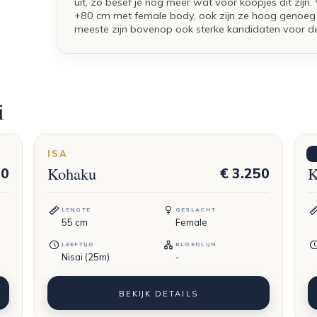
uit, zo besef je nog meer wat voor koopjes dit zijn
+80 cm met female body, ook zijn ze hoog genoeg n
meeste zijn bovenop ook sterke kandidaten voor de
i
ISA
M
Kohaku
K
50
€ 3.250
LENGTE
GESLACHT
55
cm
Female
LEEFTIJD
BLOEDLIJN
Nisai (25m)
-
BEKIJK DETAILS