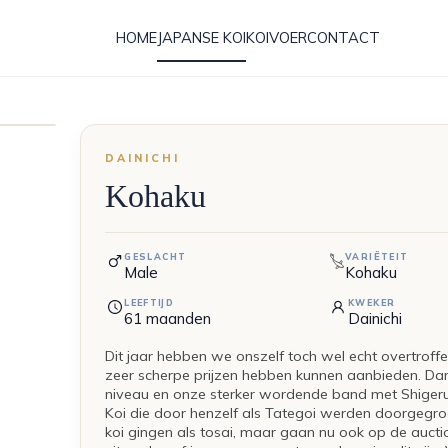
HOME
JAPANSE KOI
KOIVOER
CONTACT
DAINICHI
Kohaku
GESLACHT
VARIËTEIT
Male
Kohaku
LEEFTIJD
KWEKER
61
maanden
Dainichi
Dit jaar hebben we onszelf toch wel echt overtroff
zeer scherpe prijzen hebben kunnen aanbieden. Da
niveau en onze sterker wordende band met Shiger
Koi die door henzelf als Tategoi werden doorgegroei
koi gingen als tosai, maar gaan nu ook op de aucti