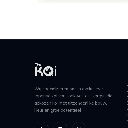
Wij specialiseren ons in exclusieve
Japanse koi van topkwaliteit, zorgvuldig
gekozen koi met uitzonderlijke bouw,
kleur en groeipotentieel.