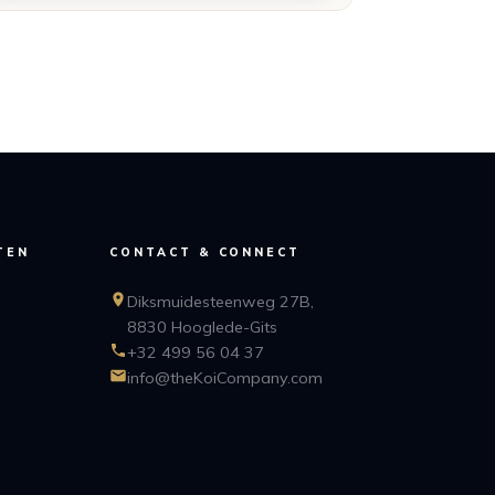
TEN
CONTACT & CONNECT
Diksmuidesteenweg 27B,
8830 Hooglede-Gits
+32 499 56 04 37
info@theKoiCompany.com