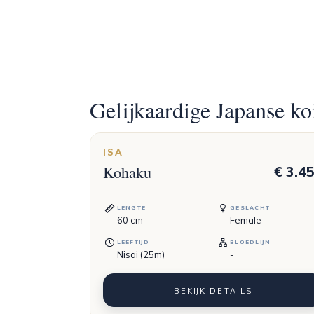
Gelijkaardige Japanse ko
ISA
Kohaku
€ 3.4
LENGTE
GESLACHT
60
cm
Female
LEEFTIJD
BLOEDLIJN
Nisai (25m)
-
BEKIJK DETAILS